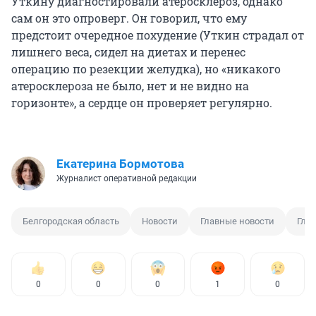
Уткину диагностировали атеросклероз, однако
сам он это опроверг. Он говорил, что ему
предстоит очередное похудение (Уткин страдал от
лишнего веса, сидел на диетах и перенес
операцию по резекции желудка), но «никакого
атеросклероза не было, нет и не видно на
горизонте», а сердце он проверяет регулярно.
Екатерина Бормотова
Журналист оперативной редакции
Белгородская область
Новости
Главные новости
Гла
0
0
0
1
0