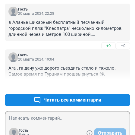
Гость
20 марта 2024, 22:28
в Аланье шикарный бесплатный песчанный 
городской пляж "Клеопатра" несколько километров 
длинной через и метров 100 шириной.

+0
–0
мы (2+2) там 2 мес. прожили, снимали апартамент.

обошлось всё, включая перелёт в где-то 180 тыс., но 
Гость
готовили мы сами

20 марта 2024, 19:04
в кафешке были всего несколько раз...
Ага , га дачу уже дорого сьездить стало и тяжело. 
Самое время по Турциям прошвырнуться 🤥.
+0
–0
Читать все комментарии
Гость
Отправить
Войти