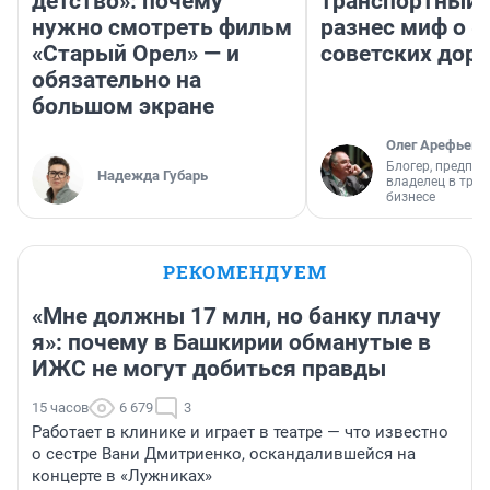
детство»: почему
транспортный 
нужно смотреть фильм
разнес миф о 
«Старый Орел» — и
советских доро
обязательно на
большом экране
Олег Арефьев
Блогер, предпри
Надежда Губарь
владелец в тра
бизнесе
РЕКОМЕНДУЕМ
«Мне должны 17 млн, но банку плачу
я»: почему в Башкирии обманутые в
ИЖС не могут добиться правды
15 часов
6 679
3
Работает в клинике и играет в театре — что известно
о сестре Вани Дмитриенко, оскандалившейся на
концерте в «Лужниках»