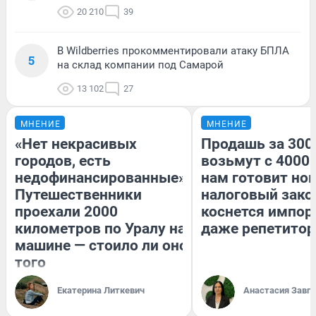
20 210
39
В Wildberries прокомментировали атаку БПЛА
5
на склад компании под Самарой
13 102
27
МНЕНИЕ
МНЕНИЕ
«Нет некрасивых
Продашь за 3000
городов, есть
возьмут с 4000.
недофинансированные».
нам готовит но
Путешественники
налоговый зако
проехали 2000
коснется импор
километров по Уралу на
даже репетитор
машине — стоило ли оно
того
Екатерина Литкевич
Анастасия Завг