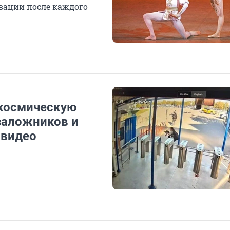
вации после каждого
акосмическую
заложников и
 видео