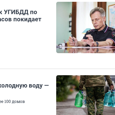
к УГИБДД по
асов покидает
холодную воду —
ее 100 домов