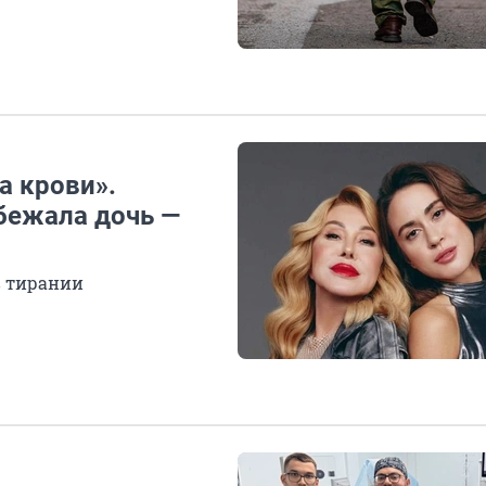
а крови».
бежала дочь —
в тирании