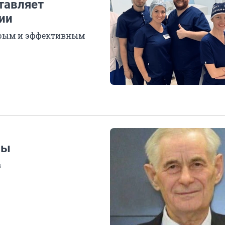
тавляет
ии
трым и эффективным
ры
в