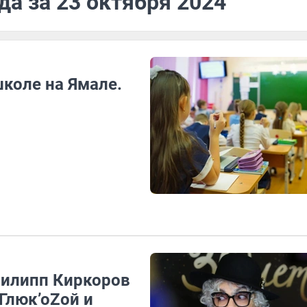
да за 23 октября 2024
коле на Ямале.
Филипп Киркоров
 Глюк’оZой и