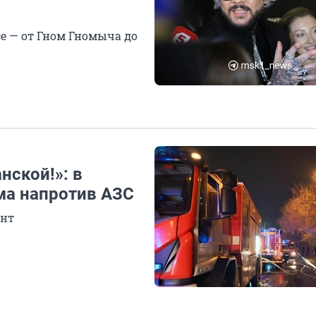
е — от Гном Гномыча до
ской!»: в
ма напротив АЗС
ент