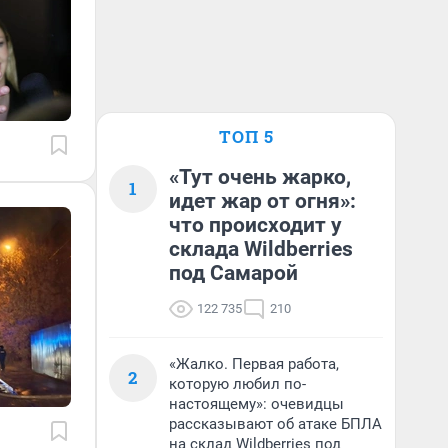
ТОП 5
«Тут очень жарко,
1
идет жар от огня»:
что происходит у
склада Wildberries
под Самарой
122 735
210
«Жалко. Первая работа,
2
которую любил по-
настоящему»: очевидцы
рассказывают об атаке БПЛА
на склад Wildberries под