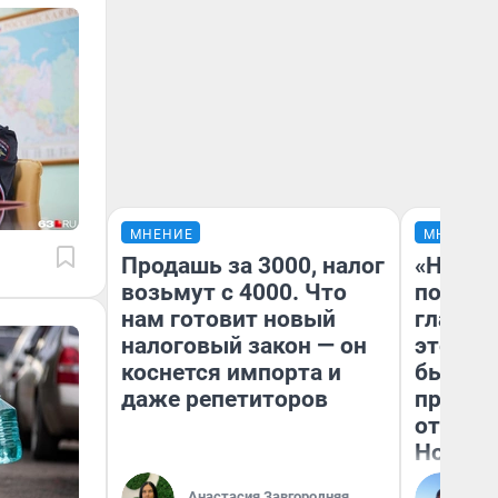
МНЕНИЕ
МНЕНИЕ
Продашь за 3000, налог
«Никог
возьмут с 4000. Что
победи
нам готовит новый
главны
налоговый закон — он
этого г
коснется импорта и
бьет р
даже репетиторов
прокат
отзыв 
Нолана
Ст
Анастасия Завгородняя