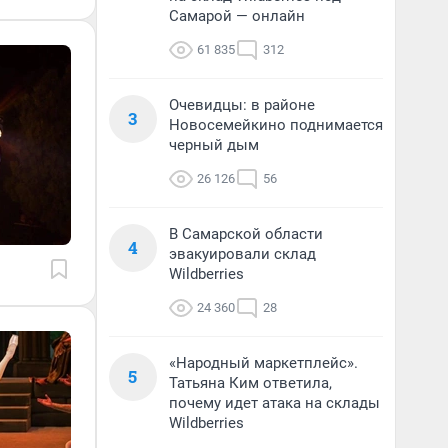
Самарой — онлайн
61 835
312
Очевидцы: в районе
3
Новосемейкино поднимается
черный дым
26 126
56
В Самарской области
4
эвакуировали склад
Wildberries
24 360
28
«Народный маркетплейс».
5
Татьяна Ким ответила,
почему идет атака на склады
Wildberries