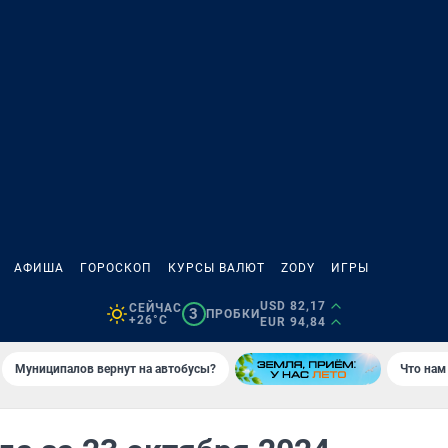
АФИША
ГОРОСКОП
КУРСЫ ВАЛЮТ
ZODY
ИГРЫ
USD 82,17
СЕЙЧАС
3
ПРОБКИ
+26°C
EUR 94,84
Муниципалов вернут на автобусы?
Что нам