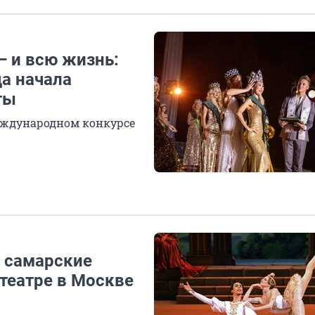
— и всю жизнь:
да начала
ты
международном конкурсе
к самарские
театре в Москве