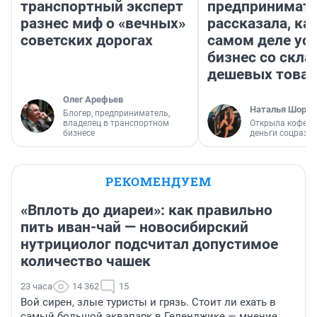
транспортный эксперт
предпринимат
разнес миф о «вечных»
рассказала, как
советских дорогах
самом деле ус
бизнес со скл
дешевых това
Олег Арефьев
Наталья Шорох
Блогер, предприниматель,
владелец в транспортном
Открыла кофейн
бизнесе
деньги соцразв
РЕКОМЕНДУЕМ
«Вплоть до диареи»: как правильно
пить иван-чай — новосибирский
нутрициолог подсчитал допустимое
количество чашек
23 часа
14 362
15
Вой сирен, злые туристы и грязь. Стоит ли ехать в
самый большой аквапарк в Геленджике — мнение