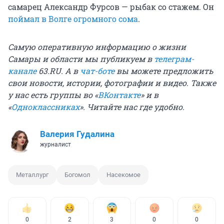
самарец Александр Фурсов — рыбак со стажем. Он
поймал в Волге огромного сома
.
Самую оперативную информацию о жизни
Самары и области мы публикуем в
телеграм-
канале
63.RU. А в
чат-боте
вы можете предложить
свои новости, истории, фотографии и видео. Также
у нас есть группы во «
ВКонтакте
» и в
«
Одноклассниках
». Читайте нас где удобно.
Валерия Гудалина
журналист
Металлург
Богомол
Насекомое
0
2
3
0
0