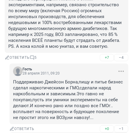
экспериментами, например, связано строительство 
по всему миру (включая Россию) огромных 
инсулиновых производств, для обеспечения 
недешовыми и 100% востребованными лекарствами 
будущую многомилионную армию диабетиков. Так 
например к 2025 году, ВОЗ запланировано, что 85 % 
населения ВСЕЁ планеты будут страдать от диабета. 
PS. А кока колой я мою унитаз, и вам советую.
+7
–4
ОТВЕТИТЬ
5
Гость
28 апреля 2011, 09:20
Поддерживаю Джейсон Борна,пищу и питье бизнес 
сделал наркотическими и ГМО,сделали народ 
наркобольным и зависимым.Это гавно не 
покупаю,пусть эти умники эксперементы на себе 
делают.И конечно рано или поздно все ГМОг.. 
всплывет на поверхность и будующее поколение 
не простит этого ни ВОЗу,ни навозу!...
+0
–1
ОТВЕТИТЬ