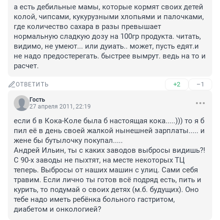
а есть дебильные мамы, которые кормят своих детей 
колой, чипсами, кукурузными хлопьями и палочками, 
где количество сахара в разы превышает 
нормальную сладкую дозу на 100гр продукта. читать, 
видимо, не умеют... или дуиать.. может, пусть едят.и 
не надо предостерегать. быстрее вымрут. ведь на то и 
расчет.
+2
–1
ОТВЕТИТЬ
Гость
27 апреля 2011, 22:19
если б в Кока-Коле была б настоящая кока.....))) то я б 
пил её в день своей жалкой нынешней зарплаты..... и 
жене бы бутылочку покупал.....

Андрей Ильин, ты с каких заводов выбросы видишь?! 
С 90-х заводы не пыхтят, на месте некоторых ТЦ 
теперь. Выбросы от наших машин с улиц. Сами себя 
травим. Если лично ты готов всё подряд есть, пить и 
курить, то подумай о своих детях (м.б. будущих). Оно 
тебе надо иметь ребёнка больного гастритом, 
диабетом и онкологией?