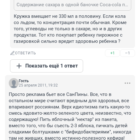
Содержание сахара в одной баночке Coca-cola по количетсву аналогично 10 кускам сахара-рафинада. А теперь прдставьте, что вы кладете себе такое количество в кружку чая. И к тому же выпиваете в день несколько таких кружек (ведь далеко не все обходятся баночкой 0,33, если уж пьем эту гадость). Представили? А теперь представьте, что случится с вашим уровнем сахара через пару лет, а про возраст 50-60 лет вообще молчу...
Кружка вмещает не 330 мл а половину. Если кола 
со льдом, то концентрация почти обычная. Кроме 
того, углеводы не только в сахаре, но и в других 
продуктах. Тот кто покупает ребенку пирожное с 
газировкой сильно вредит здоровью ребенка ?
+1
–1
ОТВЕТИТЬ
Показать ещё 1 ответ
Гость
25 апреля 2011, 19:32
Просто реклама бьет все СанПины. Все, что в 
остальном мире считают вредным для здоровья, все 
впаривают россиянам. Верх идиотизма пить какую-то 
смесь ядовито-желто-зеленого цвета, неизвестно, что 
содержащую! Пить яблочный "нектар" из пакета, 
вместо того, что бы съесть 2-3 яблока, пичкать детей 
сладкими болтушками с "бифидобактериями", никогда 
там не живших, вместо истинно-полезного кефира! 