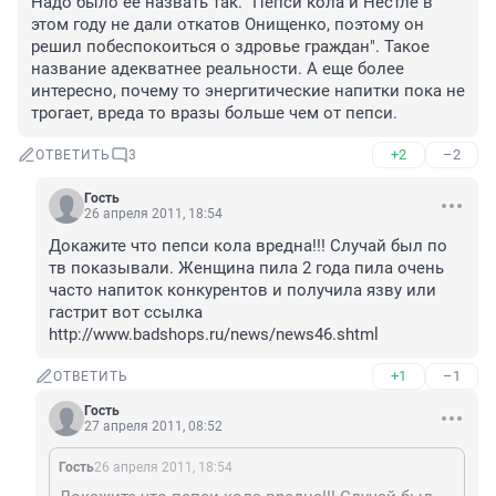
Надо было ее назвать так. "Пепси кола и Нестле в 
этом году не дали откатов Онищенко, поэтому он 
решил побеспокоиться о здровье граждан". Такое 
название адекватнее реальности. А еще более 
интересно, почему то энергитические напитки пока не 
трогает, вреда то вразы больше чем от пепси.
+2
–2
ОТВЕТИТЬ
3
Гость
26 апреля 2011, 18:54
Докажите что пепси кола вредна!!! Случай был по 
тв показывали. Женщина пила 2 года пила очень 
часто напиток конкурентов и получила язву или 
гастрит вот ссылка 
http://www.badshops.ru/news/news46.shtml
+1
–1
ОТВЕТИТЬ
Гость
27 апреля 2011, 08:52
Гость
26 апреля 2011, 18:54