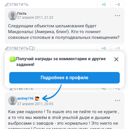
+0
–0
ОТВЕТИТЬ
Гость
27 апреля 2011, 21:23
Следующим объектом шельмования будет 
Макдональс (Америка, блин!). Кто-то помнит 
совковые столовые в полуподвальных помещениях?
+3
–1
ОТВЕТИТЬ
1
Получай награды за комментарии и другие 
Гость
18 мая 2011, 23:01
задания!
а ты что, до сих пор не знаешь о вреде всяких 
Подробнее в профиле
гамбургеров? тогда мне жаль тебя и твоих детей. :)
+0
–2
ОТВЕТИТЬ
andrey196
27 апреля 2011, 20:05
Как уже надоело ! То ешьте это не пейте то не курите , 
а то что мы живём в этой унылой дыре и дышим 
выбросами с заводов - это нормально ! Это никто не 