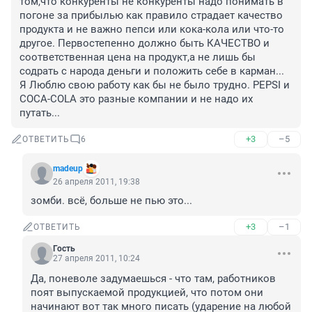
том,что конкуренты не конкуренты надо понимать в 
погоне за прибылью как правило страдает качество 
продукта и не важно пепси или кока-кола или что-то 
другое. Первостепенно должно быть КАЧЕСТВО и 
соответственная цена на продукт,а не лишь бы 
содрать с народа деньги и положить себе в карман... 
Я Люблю свою работу как бы не было трудно. PEPSI и 
COCA-COLA это разные компании и не надо их 
путать...
+3
–5
ОТВЕТИТЬ
6
madeup
26 апреля 2011, 19:38
зомби. всё, больше не пью это...
+3
–1
ОТВЕТИТЬ
Гость
27 апреля 2011, 10:24
Да, поневоле задумаешься - что там, работников 
поят выпускаемой продукцией, что потом они 
начинают вот так много писать (ударение на любой 