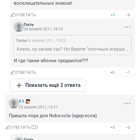
восклицательных знаков!
+3
–0
ОТВЕТИТЬ
Гость
26 апреля 2011, 18:10
Гость
26 апреля 2011, 15:02
Алекс, ну зачем так? Не берите "елочные игрушки", с блестящими, красными боками, есть вполне приличные яблоки из Белорусии, хохлы поставляют нормальные. Просто надо с головой подходить к покупкам, а не ставить кучу восклицательных знаков!
И где такие яблоки продаются???
+0
–1
ОТВЕТИТЬ
Показать ещё 2 ответа
8 5
25 апреля 2011, 19:21
Пришла пора для Nuka-cola (ядер-кола)
+5
–0
ОТВЕТИТЬ
1
Гость