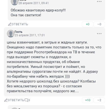
28 апреля 2011, 09:41
Обожаю квантовую ядер-колу!!!

Она так светится!
+0
–0
ОТВЕТИТЬ
Гость
25 апреля 2011, 17:01
цены взвинчивает, а хитрые и жадные хапуги. 
Онищенко надо памятник поставить только за то, что 
при поддержке Роспотребназдора на ТВ в течение 
года выходят сюжеты о подделках, о 
низкокачественных продуктах, об обмане 
потребителя. Умный посмотрит и поймет, но 
альтернативы суррогатам почти не найдёт. А дураку 
по-барабану чем набить желудок ))))

Хотите недорого шоколад без шоколада? Колбасы 
без мяса,сметану из порошка? - с согласия 
правительства получайте, недорого же....
+10
–2
ОТВЕТИТЬ
3