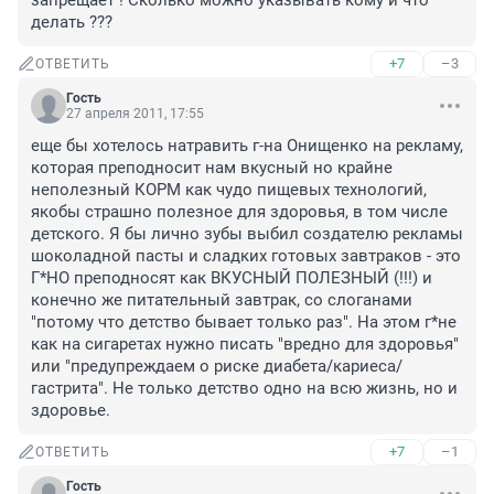
запрещает ! Сколько можно указывать кому и что 
делать ???
+7
–3
ОТВЕТИТЬ
Гость
27 апреля 2011, 17:55
еще бы хотелось натравить г-на Онищенко на рекламу, 
которая преподносит нам вкусный но крайне 
неполезный КОРМ как чудо пищевых технологий, 
якобы страшно полезное для здоровья, в том числе 
детского. Я бы лично зубы выбил создателю рекламы 
шоколадной пасты и сладких готовых завтраков - это 
Г*НО преподносят как ВКУСНЫЙ ПОЛЕЗНЫЙ (!!!) и 
конечно же питательный завтрак, со слоганами 
"потому что детство бывает только раз". На этом г*не 
как на сигаретах нужно писать "вредно для здоровья" 
или "предупреждаем о риске диабета/кариеса/
гастрита". Не только детство одно на всю жизнь, но и 
здоровье.
+7
–1
ОТВЕТИТЬ
Гость