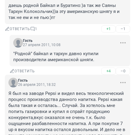
даешь родной Байкал и Буратино:)а так же Саяны 
Тархун Колокольчик))а эту американскую шнягу я и 
так не ем и не пью:)гг
+1
–1
ОТВЕТИТЬ
1
Гость
27 апреля 2011, 10:08
"Родной" байкал и тархун давно купили 
производители американской шняги.
+4
–0
ОТВЕТИТЬ
Гость
26 апреля 2011, 18:32
Я был на заводе Pepsi и видел весь технологический 
процесс производства данного напитка. Pepsi какая 
была такая и осталась... Случай. За хотелось мне 
попить газировки и купил я спрайт продукцию 
конкурента,вкус оказался не очень т.к. было 
ощущение разбавленности напитка. А при покупке 7 
up я вкусом напитка остался довольным. И дело не в 