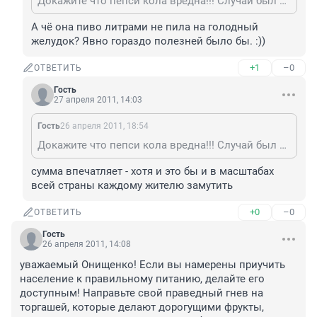
Докажите что пепси кола вредна!!! Случай был по тв показывали. Женщина пила 2 года пила очень часто напиток конкурентов и получила язву или гастрит вот ссылка http://www.badshops.ru/news/news46.shtml
А чё она пиво литрами не пила на голодный 
желудок? Явно гораздо полезней было бы. :))
+1
–0
ОТВЕТИТЬ
Гость
27 апреля 2011, 14:03
Гость
26 апреля 2011, 18:54
Докажите что пепси кола вредна!!! Случай был по тв показывали. Женщина пила 2 года пила очень часто напиток конкурентов и получила язву или гастрит вот ссылка http://www.badshops.ru/news/news46.shtml
сумма впечатляет - хотя и это бы и в масштабах 
всей страны каждому жителю замутить
+0
–0
ОТВЕТИТЬ
Гость
26 апреля 2011, 14:08
уважаемый Онищенко! Если вы намерены приучить 
население к правильному питанию, делайте его 
доступным! Направьте свой праведный гнев на 
торгашей, которые делают дорогущими фрукты, 