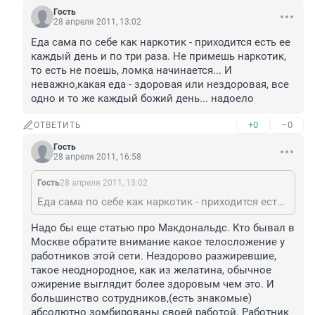
Гость
28 апреля 2011, 13:02
Еда сама по себе как наркотик - приходится есть ее 
каждый день и по три раза. Не примешь наркотик, 
то есть не поешь, ломка начинается... И 
неважно,какая еда - здоровая или нездоровая, все 
одно и то же каждый божий день... надоело
+0
–0
ОТВЕТИТЬ
Гость
28 апреля 2011, 16:58
Гость
28 апреля 2011, 13:02
Еда сама по себе как наркотик - приходится есть ее каждый день и по три раза. Не примешь наркотик, то есть не поешь, ломка начинается... И неважно,какая еда - здоровая или нездоровая, все одно и то же каждый божий день... надоело
Надо бы еще статью про Макдональдс. Кто бывал в 
Москве обратите внимание какое телосложение у 
работников этой сети. Нездорово разжиревшие, 
такое неоднородное, как из желатина, обычное 
ожирение выглядит более здоровым чем это. И 
большинство сотрудников,(есть знакомые) 
абсолютно зомбированы своей работой. Работник 