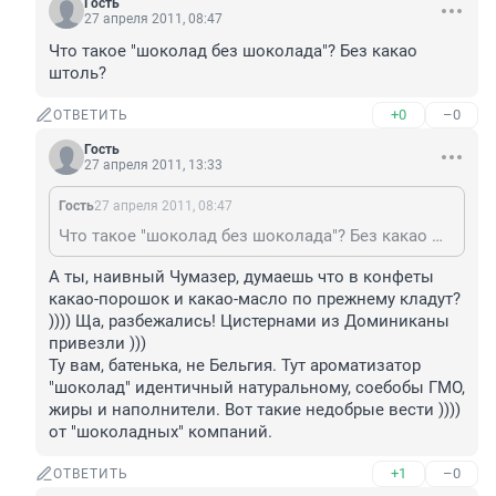
Гость
27 апреля 2011, 08:47
Что такое "шоколад без шоколада"? Без какао 
штоль?
+0
–0
ОТВЕТИТЬ
Гость
27 апреля 2011, 13:33
Гость
27 апреля 2011, 08:47
Что такое "шоколад без шоколада"? Без какао штоль?
А ты, наивный Чумазер, думаешь что в конфеты 
какао-порошок и какао-масло по прежнему кладут? 
)))) Ща, разбежались! Цистернами из Доминиканы 
привезли )))

Ту вам, батенька, не Бельгия. Тут ароматизатор 
"шоколад" идентичный натуральному, соебобы ГМО, 
жиры и наполнители. Вот такие недобрые вести )))) 
от "шоколадных" компаний.
+1
–0
ОТВЕТИТЬ