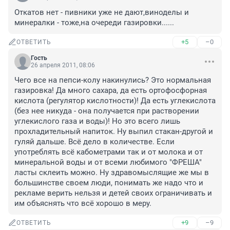
Откатов нет - пивники уже не дают,виноделы и 
минералки - тоже,на очереди газировки......
+5
–0
ОТВЕТИТЬ
Гость
26 апреля 2011, 08:06
Чего все на пепси-колу накинулись? Это нормальная 
газировка! Да много сахара, да есть ортофосфорная 
кислота (регулятор кислотности)! Да есть углекислота 
(без нее никуда - она получается при растворении 
углекислого газа и воды)! Но это всего лишь 
прохладительный напиток. Ну выпил стакан-другой и 
гуляй дальше. Всё дело в количестве. Если 
употреблять всё кабометрами так и от молока и от 
минеральной воды и от всеми любимого "ФРЕША" 
ласты склеить можно. Ну здравомыслящие же мы в 
большинстве своем люди, понимать же надо что и 
рекламе верить нельзя и детей своих ограничивать и 
им объяснять что всё хорошо в меру.
+9
–9
ОТВЕТИТЬ