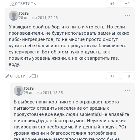
+1
–1
ОТВЕТИТЬ
Гость
28 апреля 2011, 22:28
У каждого свой выбор, что пить и что есть. Но если 
производители, не будут использовать замены каких 
либо- ингредиентов, то не многие просто смогут 
купить себе большинство продуктов из ближайшего 
супермаркета. Вот об этом нужно думать, как 
повысить уровень жизни, а не как запретить газ. 
воду.
+1
–0
ОТВЕТИТЬ
1
Гость
29 апреля 2011, 13:35
В выборе напитков никто не ограждает,просто 
пытаются оградить население от вредных 
продуктов(не все ведь люди sapientis).Не впадайте 
в истерику,будьте благоразумны.Неужели сладкие 
газировки-это необходимый и ценный продукт?От 
уровня жизни и благосостояния потребление 
газ.вод не уменьшается(посмотрите хотя бы на 