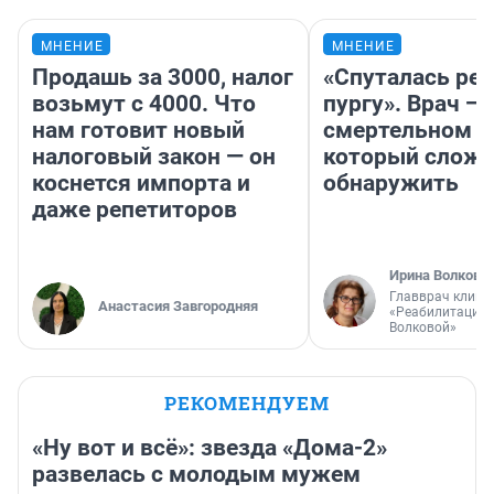
МНЕНИЕ
МНЕНИЕ
Продашь за 3000, налог
«Спуталась реч
возьмут с 4000. Что
пургу». Врач — 
нам готовит новый
смертельном д
налоговый закон — он
который слож
коснется импорта и
обнаружить
даже репетиторов
Ирина Волкова
Главврач клини
Анастасия Завгородняя
«Реабилитация 
Волковой»
РЕКОМЕНДУЕМ
«Ну вот и всё»: звезда «Дома-2»
развелась с молодым мужем