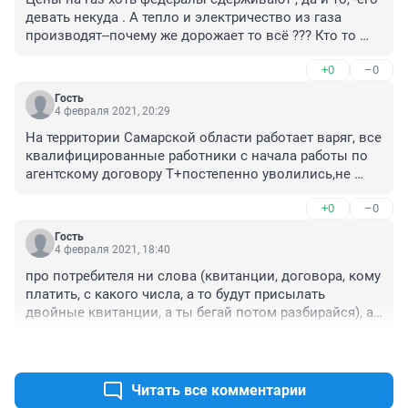
девать некуда . А тепло и электричество из газа 
производят--почему же дорожает то всё ??? Кто то 
новые яхты и острова хочет ??
+0
–0
Гость
4 февраля 2021, 20:29
На территории Самарской области работает варяг, все 
квалифицированные работники с начала работы по 
агентскому договору Т+постепенно уволились,не 
желая участвовать в этой вакханалии, инженерная 
+0
–0
служба существует только номинально,случайные 
люди делают вид,что работают.Договора 
Гость
перезаключают придумали новый способ отъёма 
4 февраля 2021, 18:40
денег"ценовая зона", эти договора соответствуют 
про потребителя ни слова (квитанции, договора, кому 
постановлению правительства только в части 
платить, с какого числа, а то будут присылать 
выгодной самим Т+, это привело к тому что в 
двойные квитанции, а ты бегай потом разбирайся), а 
Самарской области работает пылесос по 
где борьба с монополизацией
отсасыванию1 денег.Теплоснабжающего предприятия 
+0
–0
теперь НЕТ.
Читать все комментарии