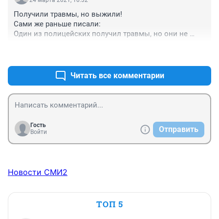
24 марта 2021, 10:32
Получили травмы, но выжили!

Сами же раньше писали:

Один из полицейских получил травмы, но они не 
опасны для жизни.

+0
–0
А чего за гранаты такие из жутких 90-х игрушечные?
Читать все комментарии
Гость
Отправить
Войти
Новости СМИ2
ТОП 5