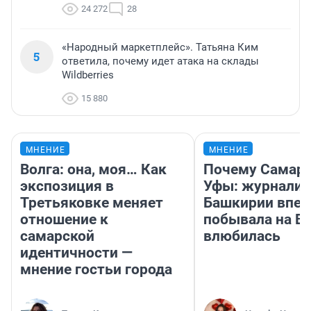
24 272
28
«Народный маркетплейс». Татьяна Ким
5
ответила, почему идет атака на склады
Wildberries
15 880
МНЕНИЕ
МНЕНИЕ
Волга: она, моя… Как
Почему Самара
экспозиция в
Уфы: журналис
Третьяковке меняет
Башкирии впе
отношение к
побывала на Во
самарской
влюбилась
идентичности —
мнение гостьи города