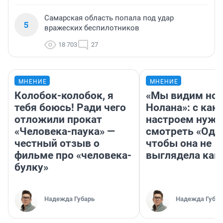
Самарская область попала под удар
5
вражеских беспилотников
18 703
27
МНЕНИЕ
МНЕНИЕ
Колобок-колобок, я
«Мы видим нов
тебя боюсь! Ради чего
Нолана»: с как
отложили прокат
настроем нужн
«Человека-паука» —
смотреть «Оди
честный отзыв о
чтобы она не
фильме про «человека-
выглядела как
булку»
Надежда Губарь
Надежда Губар