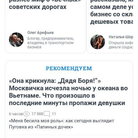
советских дорогах
самом деле ус
бизнес со скл
дешевых това
Олег Арефьев
Наталья Шорох
Блогер, предприниматель,
владелец в транспортном
Открыла кофейн
бизнесе
деньги соцразв
РЕКОМЕНДУЕМ
«Она крикнула: „Дядя Боря!“»
Москвичка исчезла ночью у океана во
Вьетнаме. Что произошло в
последние минуты пропажи девушки
6 часов
17 988
11
«Меня бесила моя роль»: как сегодня выглядит
Пуговка из «Папиных дочек»