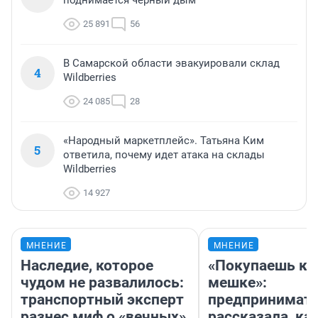
поднимается черный дым
25 891
56
В Самарской области эвакуировали склад
4
Wildberries
24 085
28
«Народный маркетплейс». Татьяна Ким
5
ответила, почему идет атака на склады
Wildberries
14 927
МНЕНИЕ
МНЕНИЕ
Наследие, которое
«Покупаешь ко
чудом не развалилось:
мешке»:
транспортный эксперт
предпринимат
разнес миф о «вечных»
рассказала, как