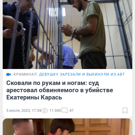
КРИМИНАЛ
ДЕВУШКУ ЗАРЕЗАЛИ И ВЫКИНУЛИ ИЗ АВТО
Р
Сковали по рукам и ногам: суд
арестовал обвиняемого в убийстве
Екатерины Карась
5 июля, 2023, 17:34
11 043
47