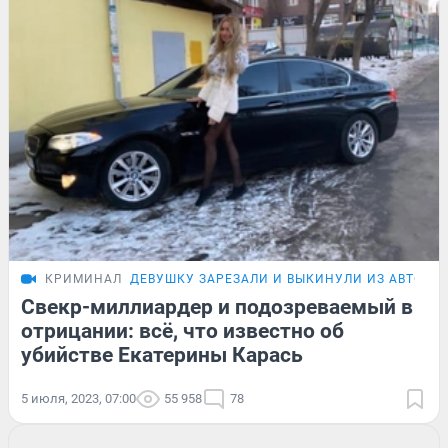
КРИМИНАЛ
ДЕВУШКУ ЗАРЕЗАЛИ И ВЫКИНУЛИ ИЗ АВТО
П
Свекр-миллиардер и подозреваемый в
отрицании: всё, что известно об
убийстве Екатерины Карась
5 июля, 2023, 07:00
55 958
78