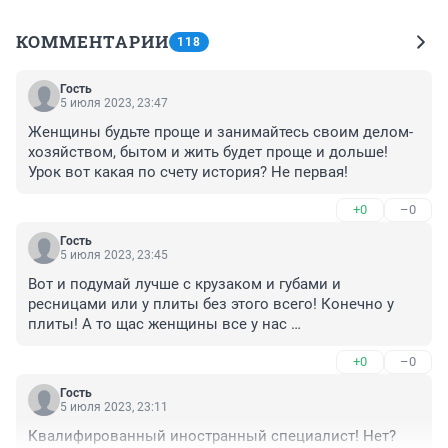
КОММЕНТАРИИ
118
Гость
5 июля 2023, 23:47
Женщины будьте проще и занимайтесь своим делом-
хозяйством, бытом и жить будет проще и дольше! 
Урок вот какая по счету история? Не первая!
+0
–0
Гость
5 июля 2023, 23:45
Вот и подумай лучше с крузаком и губами и 
ресницами или у плиты без этого всего! Конечно у 
плиты! А то щас женщины все у нас 
самодостаточные, "деловые" а итог то где - на 
+0
–0
рубежке и т.п. !
Гость
5 июля 2023, 23:11
Квалифированный иностранный специалист! Нет?