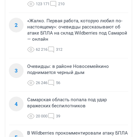
123 171
210
«Жалко. Первая работа, которую любил по-
2
настоящему»: очевидцы рассказывают об
атаке БПЛА на склад Wildberries под Самарой
— онлайн
62 216
312
Очевидцы: в районе Новосемейкино
3
поднимается черный дым
26 246
56
Самарская область попала под удар
4
вражеских беспилотников
20 000
39
В Wildberries прокомментировали атаку БПЛА