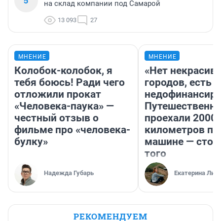
5
на склад компании под Самарой
13 093
27
МНЕНИЕ
МНЕНИЕ
Колобок-колобок, я
«Нет некрасив
тебя боюсь! Ради чего
городов, есть
отложили прокат
недофинансиро
«Человека-паука» —
Путешественн
честный отзыв о
проехали 2000
фильме про «человека-
километров по 
булку»
машине — стои
того
Надежда Губарь
Екатерина Лит
РЕКОМЕНДУЕМ