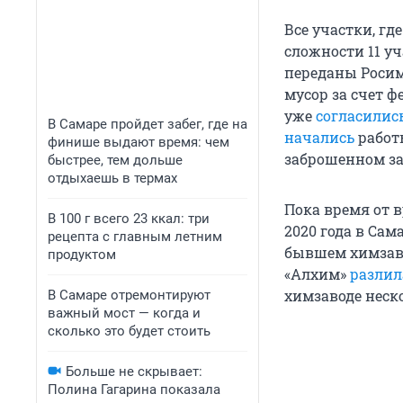
Все участки, г
сложности 11 у
переданы Роси
мусор за счет ф
уже
согласилис
В Самаре пройдет забег, где на
начались
работы
финише выдают время: чем
заброшенном з
быстрее, тем дольше
отдыхаешь в термах
Пока время от 
В 100 г всего 23 ккал: три
2020 года в Са
рецепта с главным летним
бывшем химзаво
продуктом
«Алхим»
разлил
химзаводе неск
В Самаре отремонтируют
важный мост — когда и
сколько это будет стоить
Больше не скрывает:
Полина Гагарина показала