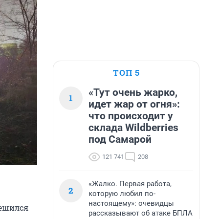
ТОП 5
«Тут очень жарко,
1
идет жар от огня»:
что происходит у
склада Wildberries
под Самарой
121 741
208
«Жалко. Первая работа,
2
которую любил по-
настоящему»: очевидцы
решился
рассказывают об атаке БПЛА