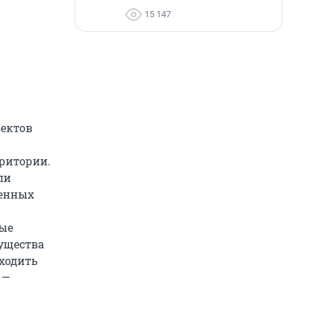
15 147
ъектов
рритории.
ли
ненных
ные
ущества
ходить
 —