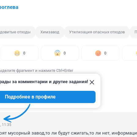
роглева
довитые отходы
Химзавод
Утилизация опасных отходов
П
0
0
0
ыделите фрагмент и нажмите Ctrl+Enter
рады за комментарии и другие задания!
Подробнее в профиле
ИИ
2
, 11:35
оят мусорный завод,то ли будут сжигать,то ли нет, информаци