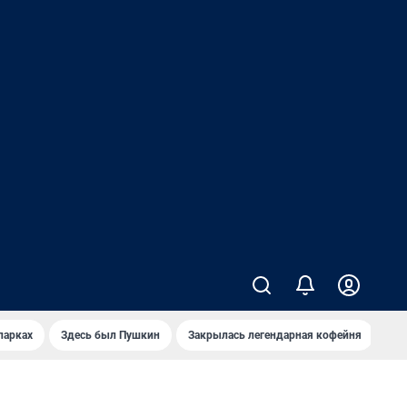
парках
Здесь был Пушкин
Закрылась легендарная кофейня
Ка