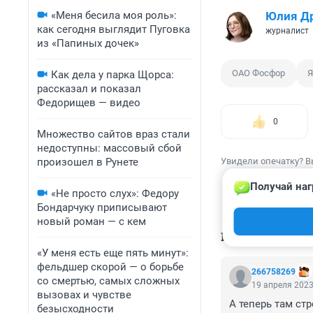
«Меня бесила моя роль»:
Юлия Д
как сегодня выглядит Пуговка
журналист
из «Папиных дочек»
ОАО Фосфор
Я
Как дела у парка Щорса:
рассказал и показал
Федорищев — видео
0
Множество сайтов враз стали
недоступны: массовый сбой
произошел в Рунете
Увидели опечатку? В
Получай наг
«Не просто слух»: Федору
Бондарчуку приписывают
новый роман — с кем
КОММЕНТАР
«У меня есть еще пять минут»:
фельдшер скорой — о борьбе
266758269
со смертью, самых сложных
19 апреля 2023
вызовах и чувстве
А теперь там стр
безысходности