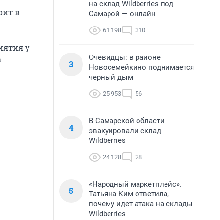
на склад Wildberries под
оит в
Самарой — онлайн
61 198
310
иятия у
Очевидцы: в районе
а
3
Новосемейкино поднимается
черный дым
25 953
56
В Самарской области
4
эвакуировали склад
Wildberries
24 128
28
«Народный маркетплейс».
5
Татьяна Ким ответила,
почему идет атака на склады
Wildberries