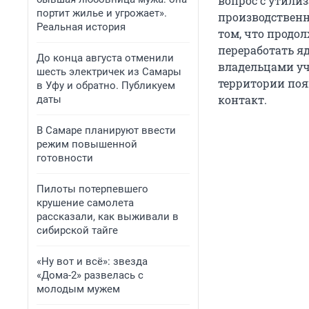
вопрос с утили
портит жилье и угрожает».
производствен
Реальная история
том, что продол
переработать я
До конца августа отменили
владельцами уч
шесть электричек из Самары
территории появ
в Уфу и обратно. Публикуем
контакт.
даты
В Самаре планируют ввести
режим повышенной
готовности
Пилоты потерпевшего
крушение самолета
рассказали, как выживали в
сибирской тайге
«Ну вот и всё»: звезда
«Дома-2» развелась с
молодым мужем