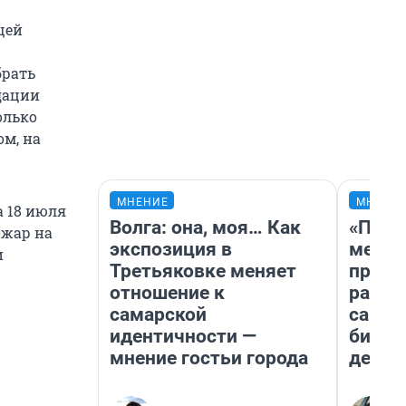
щей
брать
идации
олько
ом, на
МНЕНИЕ
МНЕНИ
а 18 июля
Волга: она, моя… Как
«Поку
жар на
экспозиция в
мешке
и
Третьяковке меняет
предп
отношение к
расска
самарской
самом
идентичности —
бизне
мнение гостьи города
дешев