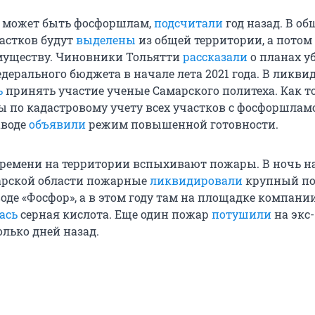
де может быть фосфоршлам,
подсчитали
год назад. В об
частков будут
выделены
из общей территории, а потом
муществу. Чиновники Тольятти
рассказали
о планах у
едерального бюджета в начале лета 2021 года. В ликв
ь
принять участие ученые Самарского политеха. Как т
 по кадастровому учету всех участков с фосфоршлам
аводе
объявили
режим повышенной готовности.
времени на территории вспыхивают пожары. В ночь н
марской области пожарные
ликвидировали
крупный по
де «Фосфор», а в этом году там на площадке компани
ась
серная кислота. Еще один пожар
потушили
на экс-
олько дней назад.