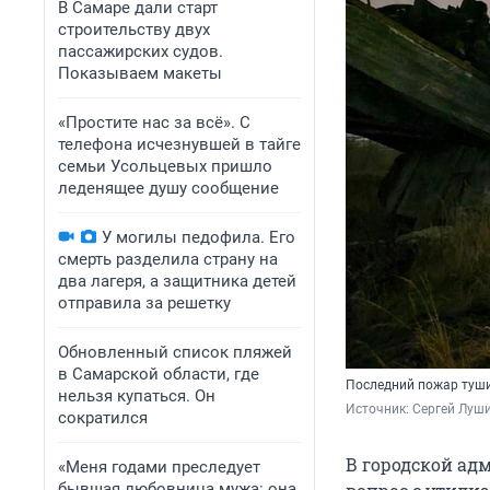
В Самаре дали старт
строительству двух
пассажирских судов.
Показываем макеты
«Простите нас за всё». С
телефона исчезнувшей в тайге
семьи Усольцевых пришло
леденящее душу сообщение
У могилы педофила. Его
смерть разделила страну на
два лагеря, а защитника детей
отправила за решетку
Обновленный список пляжей
в Самарской области, где
Последний пожар туши
нельзя купаться. Он
Источник: 
Сергей Луш
сократился
В городской ад
«Меня годами преследует
бывшая любовница мужа: она