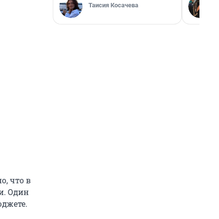
Таисия Косачева
о, что в
и. Один
юджете.