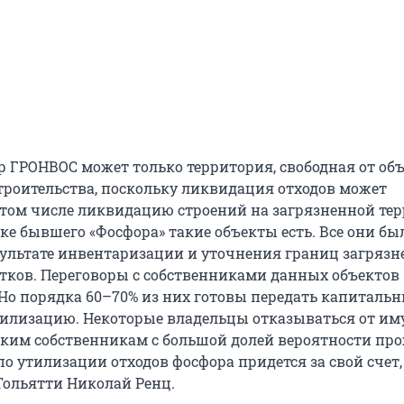
тр ГРОНВОС может только территория, свободная от об
троительства, поскольку ликвидация отходов может
 том числе ликвидацию строений на загрязненной те
е бывшего «Фосфора» такие объекты есть. Все они бы
ультате инвентаризации и уточнения границ загряз
тков. Переговоры с собственниками данных объектов
Но порядка 60–70% из них готовы передать капиталь
тилизацию. Некоторые владельцы отказываться от им
аким собственникам с большой долей вероятности про
о утилизации отходов фосфора придется за свой счет,
Тольятти Николай Ренц.