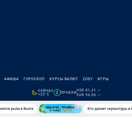
АФИША
ГОРОСКОП
КУРСЫ ВАЛЮТ
ZODY
ИГРЫ
USD 81,41
СЕЙЧАС
2
ПРОБКИ
+22°C
EUR 94,06
яется рыба в Волге
Кто делает скульптуры в 