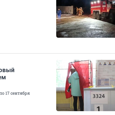
новый
ем
по 17 сентября