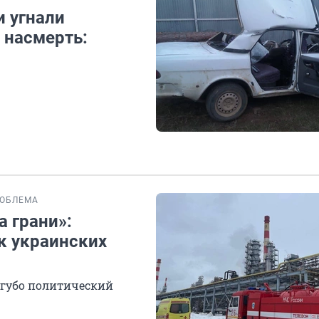
и угнали
 насмерть:
ОБЛЕМА
 грани»:
к украинских
угубо политический