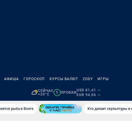
АФИША
ГОРОСКОП
КУРСЫ ВАЛЮТ
ZODY
ИГРЫ
USD 81,41
СЕЙЧАС
1
ПРОБКИ
+20°C
EUR 94,06
яется рыба в Волге
Кто делает скульптуры в 