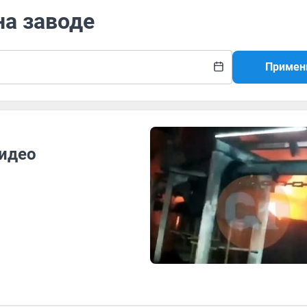
на заводе
Примен
идео