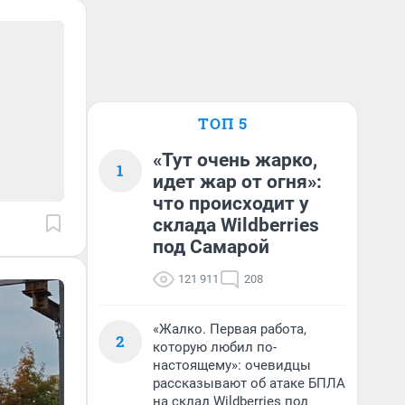
ТОП 5
«Тут очень жарко,
1
идет жар от огня»:
что происходит у
склада Wildberries
под Самарой
121 911
208
«Жалко. Первая работа,
2
которую любил по-
настоящему»: очевидцы
рассказывают об атаке БПЛА
на склад Wildberries под