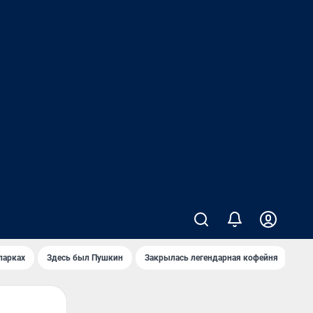
парках
Здесь был Пушкин
Закрылась легендарная кофейня
Ка