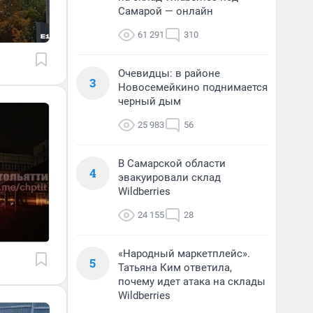
Самарой — онлайн
61 291
310
Очевидцы: в районе
3
Новосемейкино поднимается
черный дым
25 983
56
В Самарской области
4
эвакуировали склад
Wildberries
24 155
28
«Народный маркетплейс».
5
Татьяна Ким ответила,
почему идет атака на склады
Wildberries