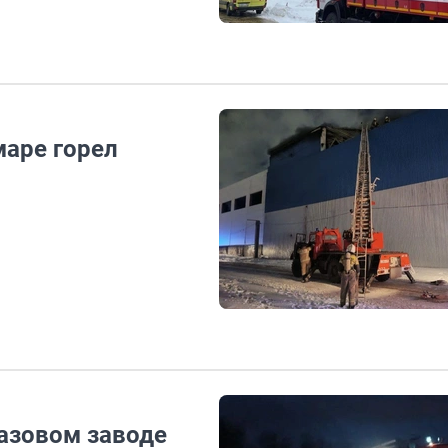
маре горел
газовом заводе