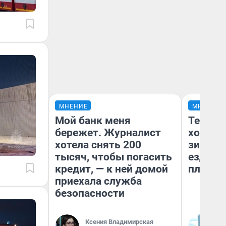
МНЕНИЕ
МНЕНИЕ
Мой банк меня
Тепло 
бережет. Журналист
холодн
хотела снять 200
зимой.
тысяч, чтобы погасить
ездит н
кредит, — к ней домой
плюсы 
приехала служба
безопасности
Ксения Владимирская
Д