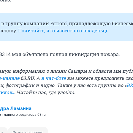
т в группу компаний Ferroni, принадлежащую бизнесм
нецову.
Почитайте, что известно о владельце
.
0:33 14 мая объявлена полная ликвидация пожара.
вную информацию о жизни Самары и области мы пуб
м-канале
63.RU.
А
в чат-боте
вы можете предложить св
и, фотографии и видео. Также у нас есть группы
во «
ВК
никах»
. Читайте нас, где удобно.
дра Ламзина
 главного редактора 63.ru
ни
Пожар на заводе