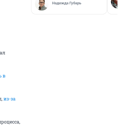
Надежда Губарь
нал
ь в
л,
из-за
роцесса,