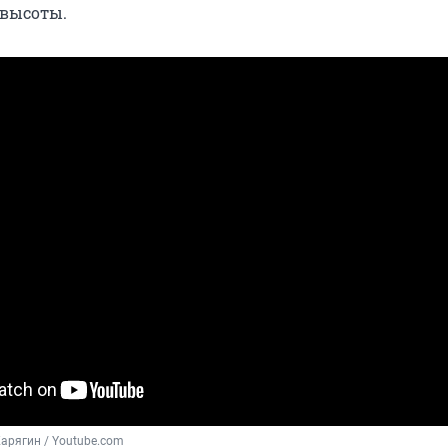
 высоты.
арягин / Youtube.com