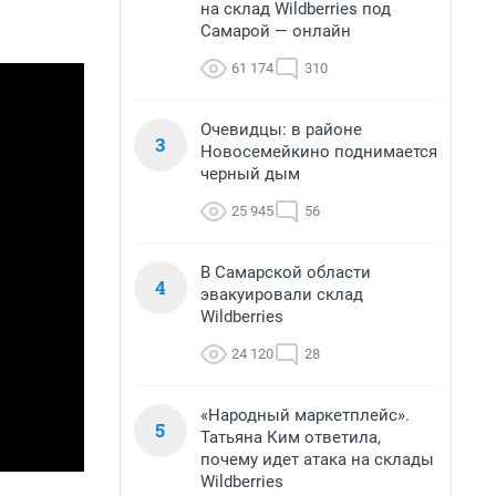
на склад Wildberries под
Самарой — онлайн
61 174
310
Очевидцы: в районе
3
Новосемейкино поднимается
черный дым
25 945
56
В Самарской области
4
эвакуировали склад
Wildberries
24 120
28
«Народный маркетплейс».
5
Татьяна Ким ответила,
почему идет атака на склады
Wildberries