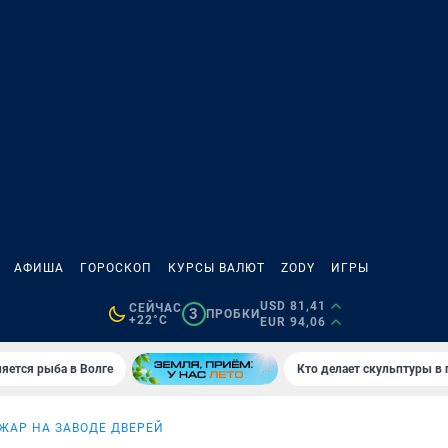
АФИША
ГОРОСКОП
КУРСЫ ВАЛЮТ
ZODY
ИГРЫ
USD 81,41
СЕЙЧАС
3
ПРОБКИ
+22°C
EUR 94,06
яется рыба в Волге
Кто делает скульптуры в 
ЖАР НА ЗАВОДЕ ДВЕРЕЙ