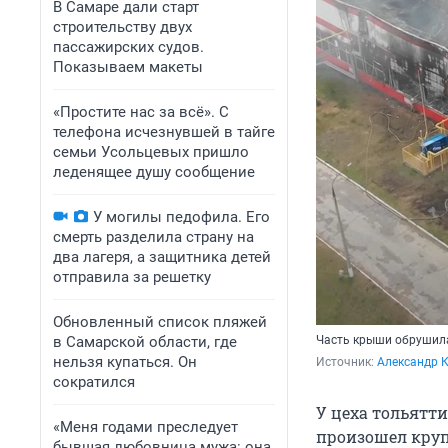
В Самаре дали старт
строительству двух
пассажирских судов.
Показываем макеты
«Простите нас за всё». С
телефона исчезнувшей в тайге
семьи Усольцевых пришло
леденящее душу сообщение
У могилы педофила. Его
смерть разделила страну на
два лагеря, а защитника детей
отправила за решетку
Обновленный список пляжей
в Самарской области, где
Часть крыши обрушил
нельзя купаться. Он
Источник: 
Александр К
сократился
У цеха тольятти
«Меня годами преследует
произошел круп
бывшая любовница мужа: она