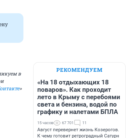
ену
РЕКОМЕНДУЕМ
ликуем в
ои
«На 18 отдыхающих 18
онтакте
»
поваров». Как проходит
лето в Крыму с перебоями
света и бензина, водой по
графику и налетами БПЛА
15 часов
67 701
11
Август перевернет жизнь Козерогов.
К чему готовит ретроградный Сатурн