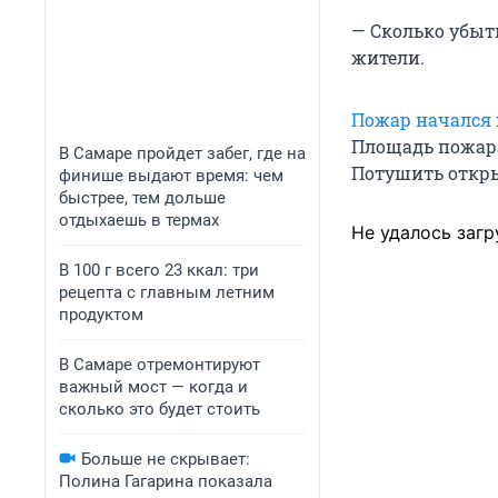
— Сколько убытк
жители.
Пожар начался
Площадь пожара
В Самаре пройдет забег, где на
Потушить открыт
финише выдают время: чем
быстрее, тем дольше
отдыхаешь в термах
Не удалось загр
В 100 г всего 23 ккал: три
рецепта с главным летним
продуктом
В Самаре отремонтируют
важный мост — когда и
сколько это будет стоить
Больше не скрывает:
Полина Гагарина показала