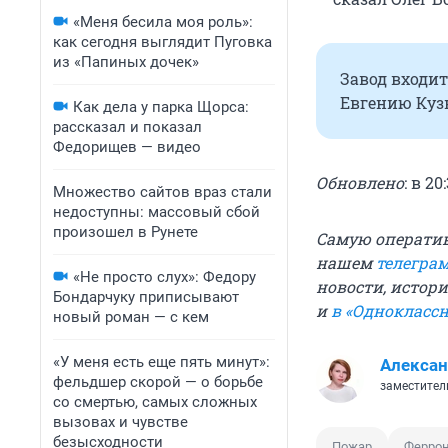
«Меня бесила моя роль»:
как сегодня выглядит Пуговка
из «Папиных дочек»
Завод входи
Евгению Куз
Как дела у парка Щорса:
рассказал и показал
Федорищев — видео
Обновлено
: в 2
Множество сайтов враз стали
недоступны: массовый сбой
произошел в Рунете
Самую операти
нашем
телегра
«Не просто слух»: Федору
новости, истори
Бондарчуку приписывают
и
в «Однокласс
новый роман — с кем
«У меня есть еще пять минут»:
Алексан
фельдшер скорой — о борьбе
заместитель
со смертью, самых сложных
вызовах и чувстве
безысходности
Пожар
Ферро