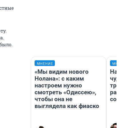
естные
ту.
а.
 было.
МНЕНИЕ
МНЕНИ
«Мы видим нового
Насле
Нолана»: с каким
чудом
настроем нужно
транс
смотреть «Одиссею»,
разне
чтобы она не
совет
выглядела как фиаско