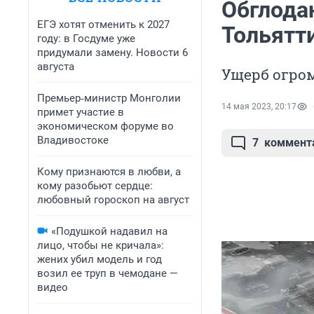
Обглода
ЕГЭ хотят отменить к 2027
Тольятт
году: в Госдуме уже
придумали замену. Новости 6
августа
Ущерб огр
Премьер‑министр Монголии
14 мая 2023, 20:17
примет участие в
экономическом форуме во
Владивостоке
7
коммент
Кому признаются в любви, а
кому разобьют сердце:
любовный гороскоп на август
«Подушкой надавил на
лицо, чтобы не кричала»:
жених убил модель и год
возил ее труп в чемодане —
видео