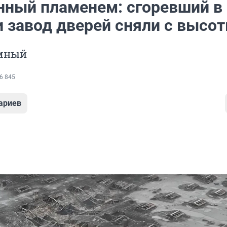
нный пламенем: сгоревший в
и завод дверей сняли с высо
омный
6 845
ариев