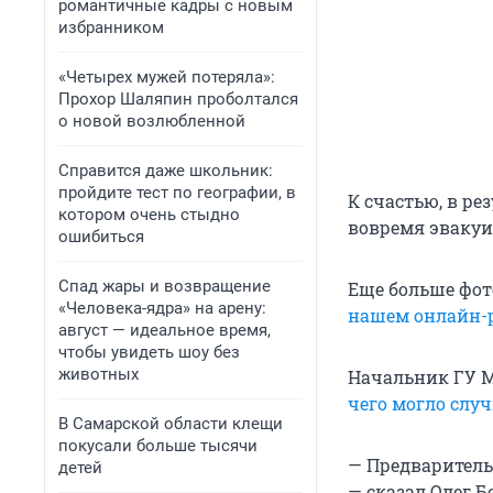
романтичные кадры с новым
избранником
«Четырех мужей потеряла»:
Прохор Шаляпин проболтался
о новой возлюбленной
Справится даже школьник:
пройдите тест по географии, в
К счастью, в ре
котором очень стыдно
вовремя эвакуи
ошибиться
Спад жары и возвращение
Еще больше фот
«Человека-ядра» на арену:
нашем онлайн-
август — идеальное время,
чтобы увидеть шоу без
животных
Начальник ГУ М
чего могло слу
В Самарской области клещи
покусали больше тысячи
— Предваритель
детей
— сказал Олег Б