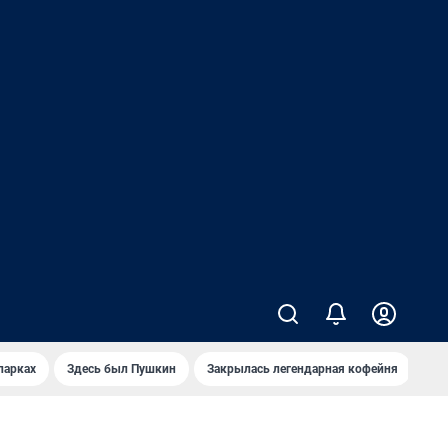
парках
Здесь был Пушкин
Закрылась легендарная кофейня
Ка