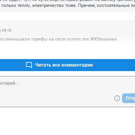
е только тепло, электричество тоже. Причем, состоятельные лю
 прошлом, конечно, выводили безбилетника из автобуса и отру
тро все стали покупать билеты и надобность в кондукторах отп
 копейки, но плачу по счетам. А цены - это другой вопрос.
, 04:18
аз уменьшили тарифы на свои услуги эти ЖКХашники.
Читать все комментарии
Отп