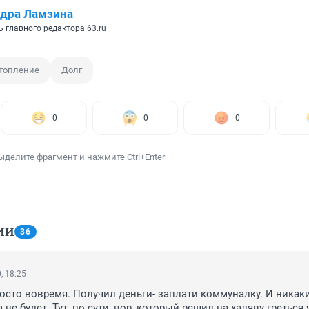
дра Ламзина
 главного редактора 63.ru
топление
Долг
0
0
0
ыделите фрагмент и нажмите Ctrl+Enter
ИИ
36
, 18:25
осто вовремя. Получил деньги- заплати коммуналку. И никаки
не будет. Тут, по сути, вор, который решил на халяву греться 