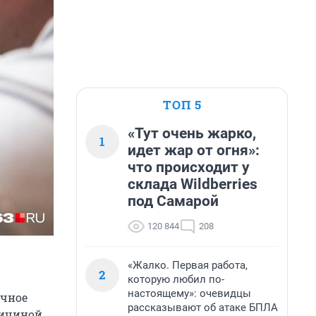
ТОП 5
«Тут очень жарко,
1
идет жар от огня»:
что происходит у
склада Wildberries
под Самарой
120 844
208
«Жалко. Первая работа,
2
которую любил по-
настоящему»: очевидцы
ичное
рассказывают об атаке БПЛА
ричиной