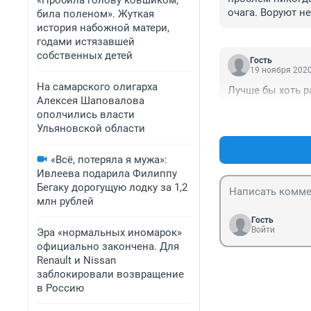
«Пробила голову ковшиком,
очага. Воруют н
била поленом». Жуткая
одной стране, в
история набожной матери,
руку. Очень быс
годами истязавшей
Сам зарабатываю
собственных детей
Гость
19 ноября 2020
На самарского олигарха
Лучше бы хоть р
Алексея Шаповалова
ополчились власти
Ульяновской области
«Всё, потеряла я мужа»:
Ивлеева подарила Филиппу
Бегаку дорогущую лодку за 1,2
млн рублей
Гость
Войти
Эра «нормальных иномарок»
официально закончена. Для
Renault и Nissan
заблокировали возвращение
в Россию