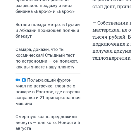
разрешило продажу и ввоз
стал долг, при
бензина «Евро-2» и «Евро-3»
— Собственник 
Встали поезда метро: в Грузии
мастерская, не 
и Абхазии произошел полный
блэкаут
тысяч рублей. Б
подключение к 
Самара, докажи, что ты
получал докуме
космическая! Стыдный тест
теплоэнергетик
по астрономии — он покажет,
как вы знаете нашу планету
Полыхающий фургон
мчал по встречке: главное о
пожаре в Ростове, где сгорели
заправка и 21 припаркованная
машина
Смертную казнь предложили
вернуть — для кого. Новости 5
августа