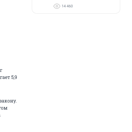
14 460
г
ает 5,9
закону.
 том
а