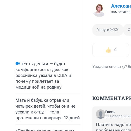
Алексан
заместитель
Услуги ЖКХ
О
0
«Есть деньги — будет
Увидели опечатку? В
комфортно хоть где»: как
россиянка уехала в США и
почему прилетает за
медициной на родину
КОММЕНТАР
Мать и бабушка отравили
четырех детей, чтобы они не
уехали к отцу, — тела
Гость
22 ноября 2020
пролежали в квартире 13 дней
Платить надо пр
проблем никогда 