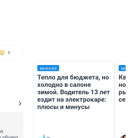
0
МНЕНИЕ
МНЕНИ
Тепло для бюджета, но
Кварт
холодно в салоне
но де
зимой. Водитель 13 лет
рынок
ездит на электрокаре:
сейча
плюсы и минусы
х 
у общего 