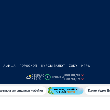
АФИША
ГОРОСКОП
КУРСЫ ВАЛЮТ
ZODY
ИГРЫ
USD 80,93
СЕЙЧАС
1
ПРОБКИ
+16°C
EUR 93,19
крылась легендарная кофейня
Каким будет Де