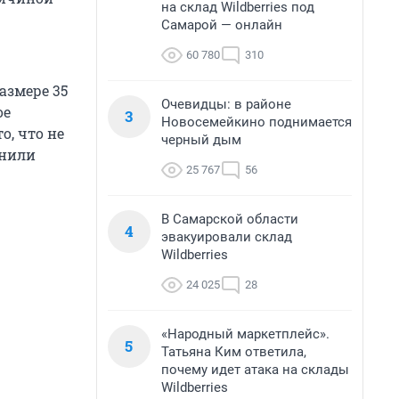
на склад Wildberries под
Самарой — онлайн
60 780
310
размере 35
Очевидцы: в районе
ое
3
Новосемейкино поднимается
, что не
черный дым
снили
25 767
56
В Самарской области
4
эвакуировали склад
Wildberries
24 025
28
«Народный маркетплейс».
5
Татьяна Ким ответила,
почему идет атака на склады
Wildberries