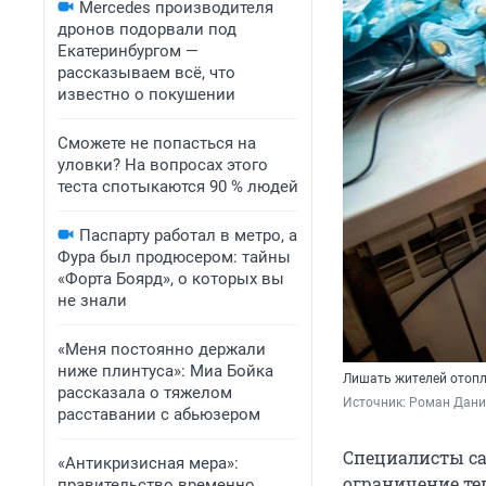
Mercedes производителя
дронов подорвали под
Екатеринбургом —
рассказываем всё, что
известно о покушении
Сможете не попасться на
уловки? На вопросах этого
теста спотыкаются 90 % людей
Паспарту работал в метро, а
Фура был продюсером: тайны
«Форта Боярд», о которых вы
не знали
«Меня постоянно держали
ниже плинтуса»: Миа Бойка
Лишать жителей отопле
рассказала о тяжелом
Источник: 
Роман Дани
расставании с абьюзером
Специалисты са
«Антикризисная мера»:
ограничение те
правительство временно