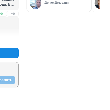
Денис Дедюхин
ди. В 
бали 
+0
–0
ала. 
+1
–0
равить