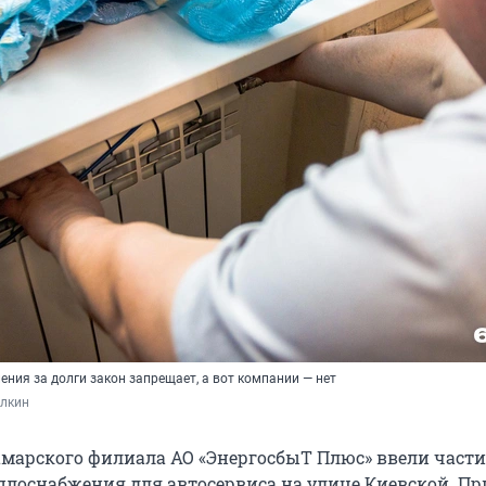
ния за долги закон запрещает, а вот компании — нет
лкин
марского филиала АО «ЭнергосбыТ Плюс» ввели част
плоснабжения для автосервиса на улице Киевской. П