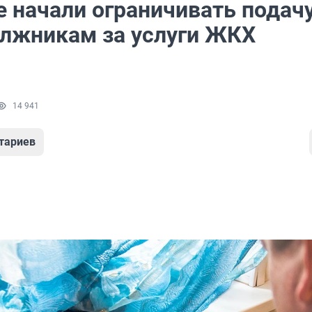
е начали ограничивать подач
олжникам за услуги ЖКХ
14 941
тариев