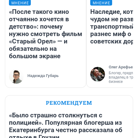
МНЕНИЕ
МНЕНИЕ
«После такого кино
Наследие, кото
отчаянно хочется в
чудом не разва
детство»: почему
транспортный 
нужно смотреть фильм
разнес миф о 
«Старый Орел» — и
советских доро
обязательно на
большом экране
Олег Арефьев
Блогер, предпри
Надежда Губарь
владелец в тра
бизнесе
РЕКОМЕНДУЕМ
«Было страшно столкнуться с
полицией». Популярная блогерша из
Екатеринбурга честно рассказала об
отдыхе в Грузии