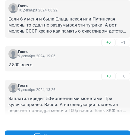
Гость
10 декабря 2024, 08:22
Если б у меня и была Ельцынская или Путинская 
мелочь, то сдал не раздумывая эти тугрики. А вот 
мелочь СССР храню как память о счастливом детстве 
и юности. Отсчитаю 92 копейки - это уже Волжское 
+0
–1
без стоимости тары.
Гость
9 декабря 2024, 19:06
2.800 всего
+0
–0
Гость
9 декабря 2024, 13:26
Заплатил кредит 50-копеечными монетами. Три 
кулёчка принёс. Взяли. А на следующий платёж за 
пересчёт полведра мелочи 100р взяли. Банк ХКФ на 
Гагарина.
+0
–2