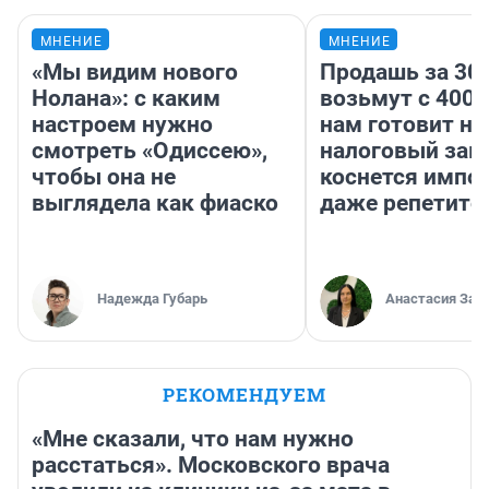
МНЕНИЕ
МНЕНИЕ
«Мы видим нового
Продашь за 300
Нолана»: с каким
возьмут с 4000
настроем нужно
нам готовит н
смотреть «Одиссею»,
налоговый зако
чтобы она не
коснется импор
выглядела как фиаско
даже репетито
Надежда Губарь
Анастасия Зав
РЕКОМЕНДУЕМ
«Мне сказали, что нам нужно
расстаться». Московского врача