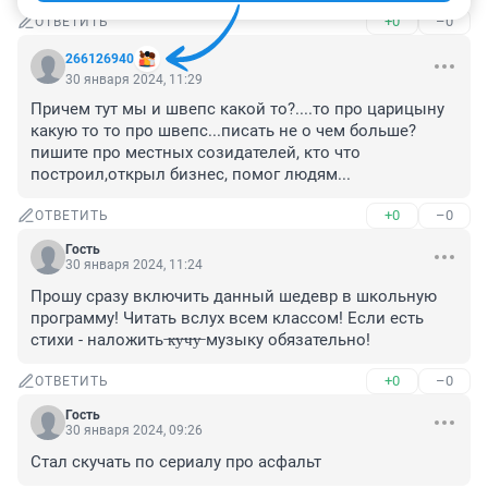
+0
–0
ОТВЕТИТЬ
266126940
30 января 2024, 11:29
Причем тут мы и швепс какой то?....то про царицыну 
какую то то про швепс...писать не о чем больше? 
пишите про местных созидателей, кто что 
построил,открыл бизнес, помог людям...
+0
–0
ОТВЕТИТЬ
Гость
30 января 2024, 11:24
Прошу сразу включить данный шедевр в школьную 
программу! Читать вслух всем классом! Если есть 
стихи - наложить ̶к̶у̶ч̶у̶ музыку обязательно!
+0
–0
ОТВЕТИТЬ
Гость
30 января 2024, 09:26
Стал скучать по сериалу про асфальт