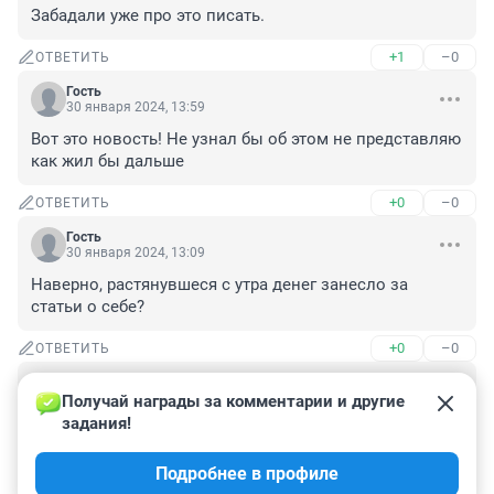
Забадали уже про это писать.
+1
–0
ОТВЕТИТЬ
Гость
30 января 2024, 13:59
Вот это новость! Не узнал бы об этом не представляю 
как жил бы дальше
+0
–0
ОТВЕТИТЬ
Гость
30 января 2024, 13:09
Наверно, растянувшеся с утра денег занесло за 
статьи о себе?
+0
–0
ОТВЕТИТЬ
Гость
30 января 2024, 12:03
Получай награды за комментарии и другие 
задания!
Я тоже с утра растянулся около 67го, аж туалетные 
процедуры ссамопроиволились.😞 и снег получился 
Подробнее в профиле
на сегодня жёлтым 😶