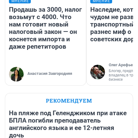
МНЕНИЕ
МНЕНИЕ
Продашь за 3000, налог
Наследие, кото
возьмут с 4000. Что
чудом не разва
нам готовит новый
транспортный 
налоговый закон — он
разнес миф о 
коснется импорта и
советских доро
даже репетиторов
Олег Арефьев
Блогер, предпри
Анастасия Завгородняя
владелец в тра
бизнесе
РЕКОМЕНДУЕМ
На пляже под Геленджиком при атаке
БПЛА погибли преподаватель
английского языка и ее 12-летняя
дочь