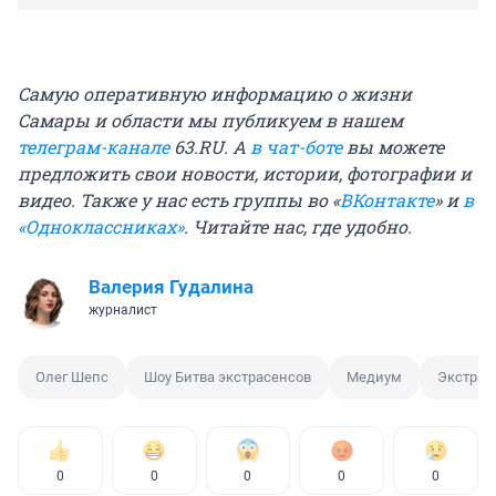
Самую оперативную информацию о жизни
Самары и области мы публикуем в нашем
телеграм-канале
63.RU. А
в чат-боте
вы можете
предложить свои новости, истории, фотографии и
видео. Также у нас есть группы во «
ВКонтакте
» и
в
«Одноклассниках»
. Читайте нас, где удобно.
Валерия Гудалина
журналист
Олег Шепс
Шоу Битва экстрасенсов
Медиум
Экстрас
0
0
0
0
0