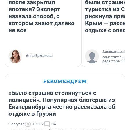
после закрытия
были страшные
ипотеки? Эксперт
туристка из С
назвала способ, о
рискнула приех
котором знают далеко
Крым — расска
не все
отдыхе с опас
Александра Ис
Анна Ермакова
заместитель гл
редактора 63.RU
РЕКОМЕНДУЕМ
«Было страшно столкнуться с
полицией». Популярная блогерша из
Екатеринбурга честно рассказала об
отдыхе в Грузии
9 августа
19 032
84