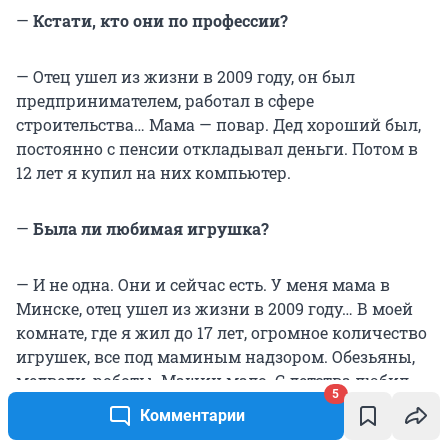
—
Кстати, кто они по профессии?
— Отец ушел из жизни в 2009 году, он был
предпринимателем, работал в сфере
строительства… Мама — повар. Дед хороший был,
постоянно с пенсии откладывал деньги. Потом в
12 лет я купил на них компьютер.
—
Была ли любимая игрушка?
— И не одна. Они и сейчас есть. У меня мама в
Минске, отец ушел из жизни в 2009 году… В моей
комнате, где я жил до 17 лет, огромное количество
игрушек, все под маминым надзором. Обезьяны,
медведи, роботы. Машин мало. С детства любил
5
сидеть на заднем сиденье, водить не люблю. Еще
Комментарии
есть фишки, такие круглые, как монеты, только из