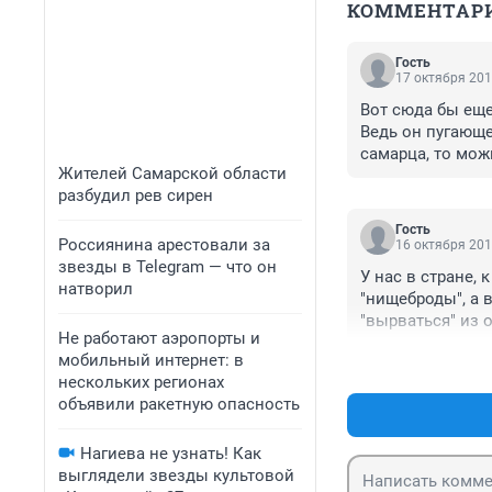
КОММЕНТАР
Гость
17 октября 201
Вот сюда бы еще
Ведь он пугающе
самарца, то можно
Жителей Самарской области
банку по кредиту
разбудил рев сирен
выплачиваемую н
населения самары
Гость
!!!!! А таких ба
Россиянина арестовали за
16 октября 201
звезды в Telegram — что он
У нас в стране,
натворил
"нищеброды", а
"вырваться" из 
Не работают аэропорты и
мобильный интернет: в
нескольких регионах
объявили ракетную опасность
Нагиева не узнать! Как
выглядели звезды культовой