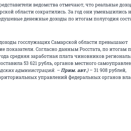
представители ведомства отмечают, что реальные дох
ской области сократились. За год они уменьшились на
едушевые денежные доходы по итогам полугодия сост
 доходы госслужащих Самарской области превышают
ие показатели. Согласно данным Росстата, по итогам 
года средняя заработная плата чиновников региональ
оставила 53 621 рубль, органов местного самоуправле
одских администраций. –
Прим. авт.
)
– 31 908 рублей,
рриториальных управлений федеральных органов влас