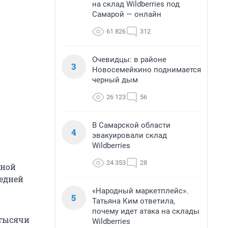
на склад Wildberries под
Самарой — онлайн
61 826
312
Очевидцы: в районе
3
Новосемейкино поднимается
черный дым
26 123
56
В Самарской области
4
эвакуировали склад
Wildberries
24 353
28
тной
едней
«Народный маркетплейс».
5
Татьяна Ким ответила,
почему идет атака на склады
 тысячи
Wildberries