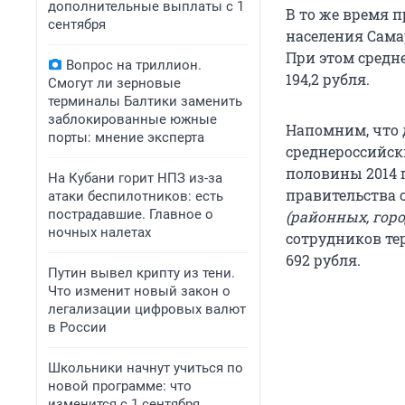
дополнительные выплаты с 1
В то же время 
сентября
населения Самар
При этом средн
Вопрос на триллион.
194,2 рубля.
Смогут ли зерновые
терминалы Балтики заменить
заблокированные южные
Напомним, что
порты: мнение эксперта
среднероссийск
половины 2014 
На Кубани горит НПЗ из-за
правительства с
атаки беспилотников: есть
пострадавшие. Главное о
(районных, гор
ночных налетах
сотрудников те
692 рубля.
Путин вывел крипту из тени.
Что изменит новый закон о
легализации цифровых валют
в России
Школьники начнут учиться по
новой программе: что
изменится с 1 сентября