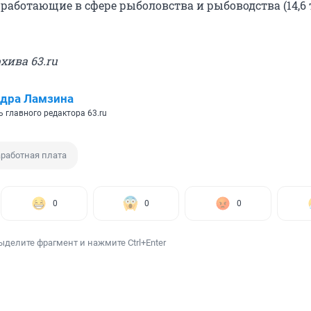
 работающие в сфере рыболовства и рыбоводства (14,6
рхива 63.ru
дра Ламзина
 главного редактора 63.ru
работная плата
0
0
0
ыделите фрагмент и нажмите Ctrl+Enter