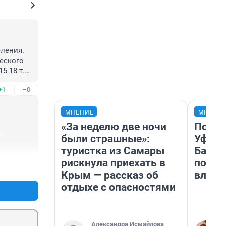
ления. 
еского 
-18 т.р. 
+1
–0
,5 т.р. 
а ли?
МНЕНИЕ
МНЕНИ
«За неделю две ночи
Почем
были страшные»:
Уфы: 
 
туристка из Самары
Башки
рискнула приехать в
побыв
+1
–1
Крым — рассказ об
влюби
отдыхе с опасностями
Александра Исмайлова