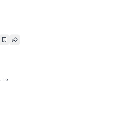
. По
м