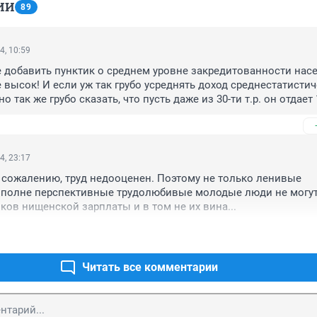
ИИ
89
4, 10:59
 добавить пунктик о среднем уровне закредитованности насе
 высок! И если уж так грубо усреднять доход среднестатистич
 так же грубо сказать, что пусть даже из 30-ти т.р. он отдает 15
/ипотеке. Я банковский кредитник. И если взять сумму, 
аселением в кассу по кредитам в месяц, и поделить на 35% 
 (за вычетом детей и пенсионеров), то получается примерно 5
нков несколько десятков по городу... Пугающие цифры, не правд
4, 23:17
 к сожалению, труд недооценен. Поэтому не только ленивые 
 вполне перспективные трудолюбивые молодые люди не могут
оков нищенской зарплаты и в том не их вина...
Читать все комментарии