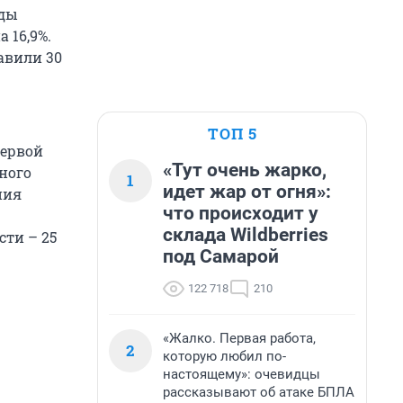
оды
 16,9%.
авили 30
ТОП 5
первой
«Тут очень жарко,
ного
1
идет жар от огня»:
ния
что происходит у
склада Wildberries
ти – 25
под Самарой
122 718
210
«Жалко. Первая работа,
2
которую любил по-
настоящему»: очевидцы
рассказывают об атаке БПЛА