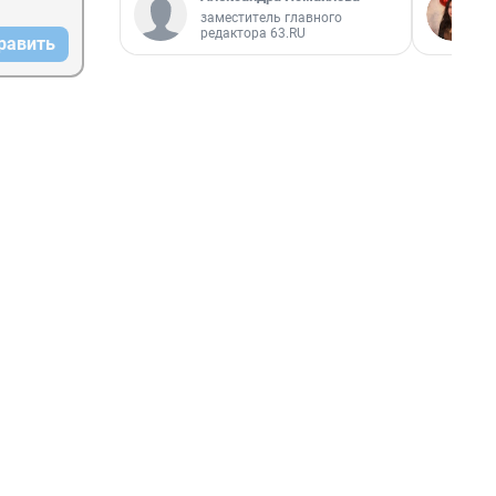
заместитель главного
редактора 63.RU
равить