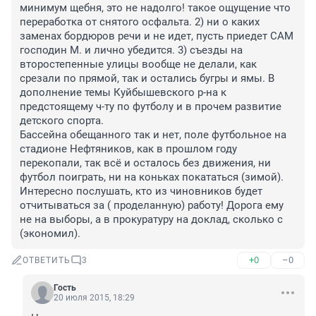
минимум щебня, это не надолго! такое ощущение что 
переработка от снятого осфальта. 2) ни о каких 
заменах бордюров речи и не идет, пусть приедет САМ 
господин М. и лично убедится. 3) съезды на 
второстепенные улицы вообще не делали, как 
срезали по прямой, так и остались бугры и ямы. В 
дополнение темы Куйбышевского р-на к 
предстоящему ч-ту по футболу и в прочем развитие 
детского спорта. 

Бассейна обещанного так и нет, поле футбольное на 
стадионе Нефтяников, как в прошлом году 
перекопали, так всё и осталось без движения, ни 
футбол поиграть, ни на коньках покататься (зимой). 
Интересно послушать, кто из чиновников будет 
отчитываться за ( проделанную) работу! Дорога ему 
не на выборы, а в прокуратуру на доклад, сколько с 
(экономил).
+0
–0
ОТВЕТИТЬ
3
Гость
20 июля 2015, 18:29