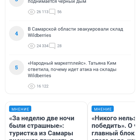
поднимается черный дым
26 113
56
В Самарской области эвакуировали склад
4
Wildberries
24 334
28
«Народный маркетплейс». Татьяна Ким
5
ответила, почему идет атака на склады
Wildberries
16 122
МНЕНИЕ
МНЕНИЕ
«За неделю две ночи
«Никого нельз
были страшные»:
победить». О ч
туристка из Самары
главный блокб