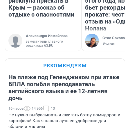
рискнула приехать в
этого года, ко
Крым — рассказ об
бьет рекорды 
отдыхе с опасностями
прокате: честн
отзыв на «Оди
Нолана
Александра Исмайлова
Стас Соколов
заместитель главного
Эксперт
редактора 63.RU
РЕКОМЕНДУЕМ
На пляже под Геленджиком при атаке
БПЛА погибли преподаватель
английского языка и ее 12-летняя
дочь
16 часов
14 956
10
Не нужно выбрасывать и сжигать ботву помидоров и
картофеля! Как я нашла лучшее удобрение для
яблони и малины