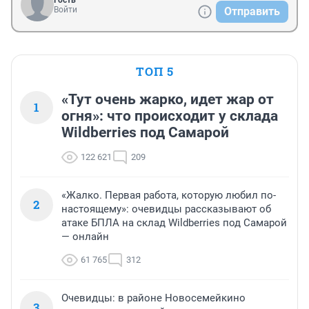
Гость
Войти
Отправить
ТОП 5
«Тут очень жарко, идет жар от
1
огня»: что происходит у склада
Wildberries под Самарой
122 621
209
«Жалко. Первая работа, которую любил по-
2
настоящему»: очевидцы рассказывают об
атаке БПЛА на склад Wildberries под Самарой
— онлайн
61 765
312
Очевидцы: в районе Новосемейкино
3