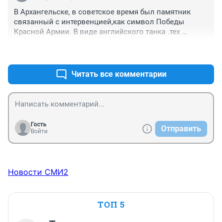
причастны к расправам над военнопленными, к 
В Архангельске, в советское время был памятник 
террору над мирным населением. Чешские легионеры 
связанный с интервенцией,как символ Победы 
оказались в нашей стране не по своей воле и именно 
Красной Армии. В виде английского танка .тех 
большевики вынудили их взяться за оружие. Да и 
времён. Кстати,ещё ранее ,англичане ,Соловки 
всем "экспертам" хочу заметить, что приравнивать 
+0
–0
обстреливали.... Тогда ,это вызвало удивление, так 
чехов и Колчака - значит, обнаружить свое глубокое 
как в школьной программе по истории ,эти события 
невежество в истории. Чехи негативно отнеслись к 
не отражались
Читать все комментарии
колчаковскому перевороту и поддерживали эсеров. 
Они съели эту пилюлю под давлением союзников.
Гость
Отправить
Войти
Новости СМИ2
ТОП 5