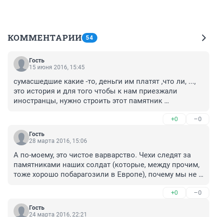
КОММЕНТАРИИ
54
Гость
15 июня 2016, 15:45
сумасшедшие какие -то, деньги им платят ,что ли, ..., 
это история и для того чтобы к нам приезжали 
иностранцы, нужно строить этот памятник 
обязательно, я бы еще построила памятник, пленным 
+0
–0
туркам , которые в струковском саду строили 
водопады, жаль один разрушили, мы то в Турцию 
Гость
ездим и они к нам я уверена приехали бы.......
28 марта 2016, 15:06
А по-моему, это чистое варварство. Чехи следят за 
памятниками наших солдат (которые, между прочим, 
тоже хорошо побарагозили в Европе), почему мы не 
должны? Спору нет, что чешские легионеры были 
+0
–0
замешаны в военных преступлениях. Но тогда 
давайте снесем все памятник "героям Гражданской 
Гость
войны", потому что все эти люди так или иначе 
24 марта 2016, 22:21