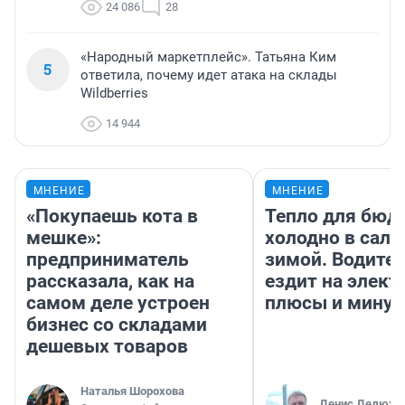
24 086
28
«Народный маркетплейс». Татьяна Ким
5
ответила, почему идет атака на склады
Wildberries
14 944
МНЕНИЕ
МНЕНИЕ
«Покупаешь кота в
Тепло для бюд
мешке»:
холодно в сало
предприниматель
зимой. Водител
рассказала, как на
ездит на элект
самом деле устроен
плюсы и мину
бизнес со складами
дешевых товаров
Наталья Шорохова
Денис Дедюхи