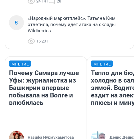
24 141
28
«Народный маркетплейс». Татьяна Ким
5
ответила, почему идет атака на склады
Wildberries
15 201
МНЕНИЕ
МНЕНИЕ
Почему Самара лучше
Тепло для бюд
Уфы: журналистка из
холодно в сало
Башкирии впервые
зимой. Водител
побывала на Волге и
ездит на элект
влюбилась
плюсы и мину
Назифа Нурмухаметова
Денис Дедюхи