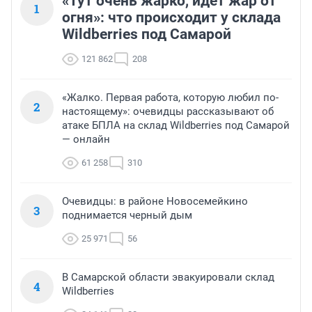
«Тут очень жарко, идет жар от
1
огня»: что происходит у склада
Wildberries под Самарой
121 862
208
«Жалко. Первая работа, которую любил по-
2
настоящему»: очевидцы рассказывают об
атаке БПЛА на склад Wildberries под Самарой
— онлайн
61 258
310
Очевидцы: в районе Новосемейкино
3
поднимается черный дым
25 971
56
В Самарской области эвакуировали склад
4
Wildberries