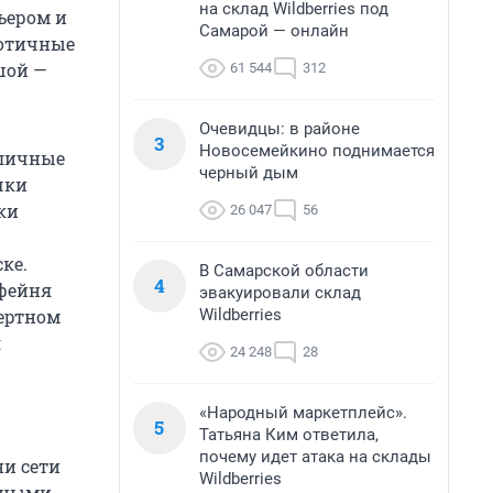
на склад Wildberries под
ьером и
Самарой — онлайн
зотичные
шой —
61 544
312
Очевидцы: в районе
3
Новосемейкино поднимается
зличные
черный дым
чки
ки
26 047
56
ке.
В Самарской области
4
офейня
эвакуировали склад
Wildberries
сертном
я
24 248
28
«Народный маркетплейс».
5
Татьяна Ким ответила,
почему идет атака на склады
ни сети
Wildberries
азными