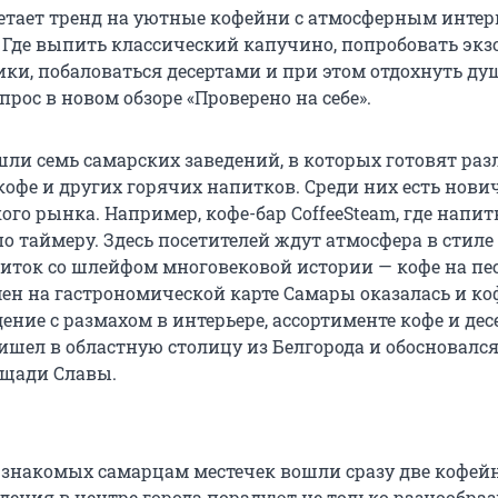
етает тренд на уютные кофейни с атмосферным интер
Где выпить классический капучино, попробовать эк
ики, побаловаться десертами и при этом отдохнуть ду
опрос в новом обзоре «Проверено на себе».
шли семь самарских заведений, в которых готовят ра
кофе и других горячих напитков. Среди них есть нови
го рынка. Например, кофе-бар CoffeeSteam, где напит
по таймеру. Здесь посетителей ждут атмосфера в стиле
иток со шлейфом многовековой истории — кофе на пес
ен на гастрономической карте Самары оказалась и к
ение с размахом в интерьере, ассортименте кофе и де
ишел в областную столицу из Белгорода и обосновалс
ощади Славы.
 знакомых самарцам местечек вошли сразу две кофей
ведения в центре города порадуют не только разнообр