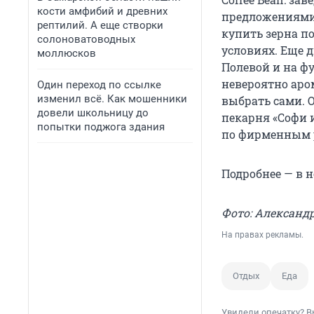
кости амфибий и древних
предложениями 
рептилий. А еще створки
купить зерна п
солоноватоводных
условиях. Еще 
моллюсков
Полевой и на фу
невероятно аро
Один переход по ссылке
изменил всё. Как мошенники
выбрать сами. 
довели школьницу до
пекарня «Софи 
попытки поджога здания
по фирменным р
Подробнее — в н
Фото: Александ
На правах рекламы.
Отдых
Еда
Увидели опечатку? В