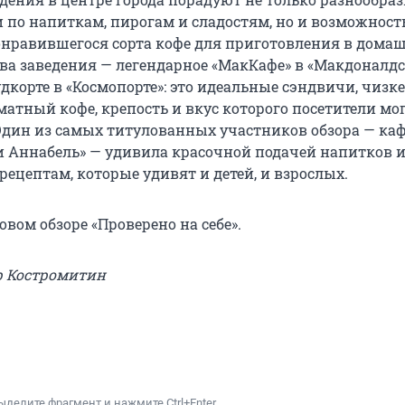
по напиткам, пирогам и сладостям, но и возможнос
онравившегося сорта кофе для приготовления в дома
два заведения — легендарное «МакКафе» в «Макдоналдс
дкорте в «Космопорте»: это идеальные сэндвичи, чизк
матный кофе, крепость и вкус которого посетители мо
Один из самых титулованных участников обзора — каф
и Аннабель» — удивила красочной подачей напитков и
ецептам, которые удивят и детей, и взрослых.
овом обзоре «Проверено на себе».
р Костромитин
ыделите фрагмент и нажмите Ctrl+Enter