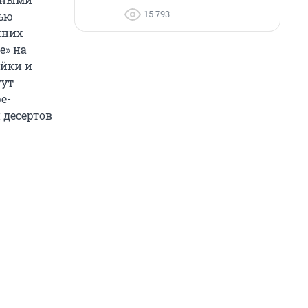
15 793
тью
шних
е» на
ейки и
гут
е-
 десертов