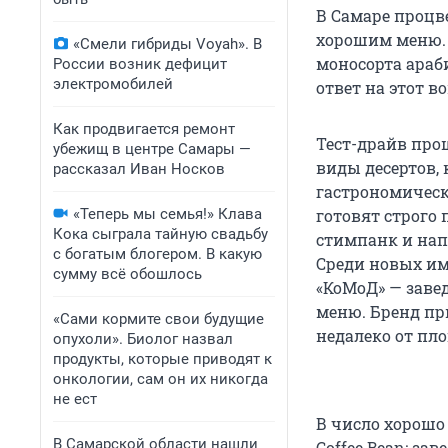
В Самаре процв
хорошим меню. 
«Смели гибриды Voyah». В
моносорта араб
России возник дефицит
электромобилей
ответ на этот в
Как продвигается ремонт
Тест-драйв про
убежищ в центре Самары —
виды десертов, 
рассказал Иван Носков
гастрономическо
«Теперь мы семья!» Клава
готовят строго 
Кока сыграла тайную свадьбу
стимпанк и нап
с богатым блогером. В какую
Среди новых им
сумму всё обошлось
«КоМоД» — завед
меню. Бренд пр
«Сами кормите свои будущие
недалеко от пл
опухоли». Биолог назвал
продукты, которые приводят к
онкологии, сам он их никогда
не ест
В число хорошо
В Самарской области нашли
Coffee Bean: за