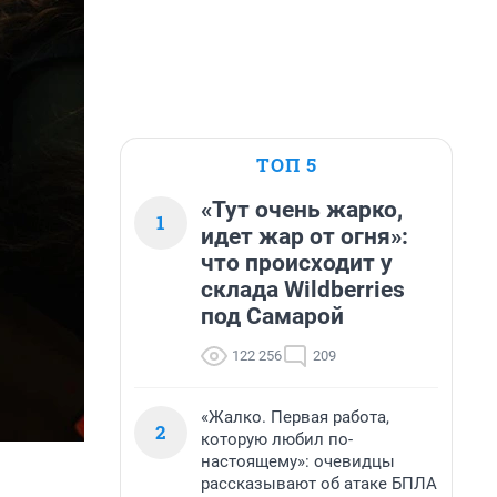
ТОП 5
«Тут очень жарко,
1
идет жар от огня»:
что происходит у
склада Wildberries
под Самарой
122 256
209
«Жалко. Первая работа,
2
которую любил по-
настоящему»: очевидцы
рассказывают об атаке БПЛА