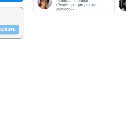
Главврач клиники
«Реабилитация доктора
Волковой»
равить