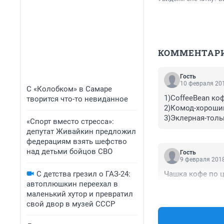
КОММЕНТАР
Гость
10 февраля 201
С «Колобком» в Самаре
1)CoffeeBean коф
творится что-то невиданное
2)Комод-хороший
3)Эклерная-толь
«Спорт вместо стресса»:
депутат Живайкин предложил
федерациям взять шефство
над детьми бойцов СВО
Гость
9 февраля 2018
С детства грезил о ГАЗ-24:
Чашка кофе по ц
автоплюшкин переехал в
маленький хутор и превратил
свой двор в музей СССР