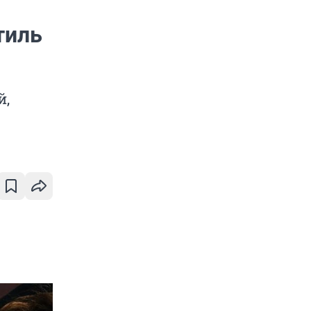
тиль
й,