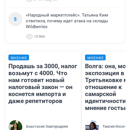
«Народный маркетплейс». Татьяна Ким
5
ответила, почему идет атака на склады
Wildberries
15 866
МНЕНИЕ
МНЕНИЕ
Продашь за 3000, налог
Волга: она, мо
возьмут с 4000. Что
экспозиция в
нам готовит новый
Третьяковке м
налоговый закон — он
отношение к
коснется импорта и
самарской
даже репетиторов
идентичности 
мнение гостьи 
Анастасия Завгородняя
Таисия Косаче