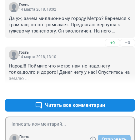
Гость
14 марта 2018, 18:02
Да уж, зачем миллионному городу Метро? Вернемся к 
трамваю, но он громыхает. Предлагаю вернутся к 
гужевому транспорту. Он экологичен. На него 
минимум затрат. А какая польза от экскремента 
+0
–0
-вывозим на поля СХИ, получаем удвоение урожая и 
возвращаем благодарным жителям Самары сторицей 
Гость
на прилавки местной торговли!
14 марта 2018, 13:10
Народ!!! Поймите что метро нам не надо,нету 
толка,долго и дорого! Денег нету у нас! Спуститесь на 
землю ...
+0
–0
Читать все комментарии
Гость
Отправить