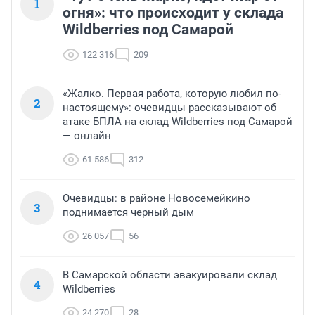
1
огня»: что происходит у склада
Wildberries под Самарой
122 316
209
«Жалко. Первая работа, которую любил по-
2
настоящему»: очевидцы рассказывают об
атаке БПЛА на склад Wildberries под Самарой
— онлайн
61 586
312
Очевидцы: в районе Новосемейкино
3
поднимается черный дым
26 057
56
В Самарской области эвакуировали склад
4
Wildberries
24 270
28