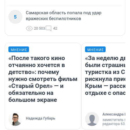
Самарская область попала под удар
5
вражеских беспилотников
20 503
42
МНЕНИЕ
МНЕНИЕ
«После такого кино
«За неделю две
отчаянно хочется в
были страшные
детство»: почему
туристка из С
нужно смотреть фильм
рискнула приех
«Старый Орел» — и
Крым — расска
обязательно на
отдыхе с опас
большом экране
Александра Ис
Надежда Губарь
заместитель гл
редактора 63.RU