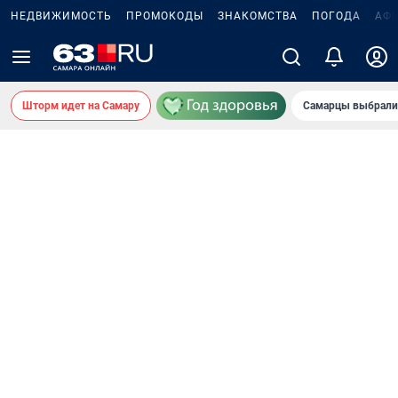
НЕДВИЖИМОСТЬ
ПРОМОКОДЫ
ЗНАКОМСТВА
ПОГОДА
АФ
Шторм идет на Самару
Самарцы выбрали