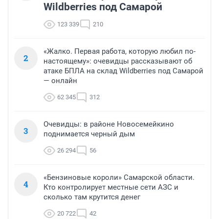
Wildberries под Самарой
123 339
210
«Жалко. Первая работа, которую любил по-
2
настоящему»: очевидцы рассказывают об
атаке БПЛА на склад Wildberries под Самарой
— онлайн
62 345
312
Очевидцы: в районе Новосемейкино
3
поднимается черный дым
26 294
56
«Бензиновые короли» Самарской области.
4
Кто контролирует местные сети АЗС и
сколько там крутится денег
20 722
42