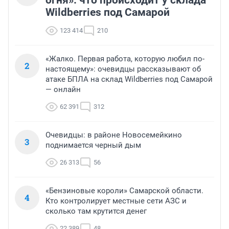
огня»: что происходит у склада
Wildberries под Самарой
123 414
210
«Жалко. Первая работа, которую любил по-
2
настоящему»: очевидцы рассказывают об
атаке БПЛА на склад Wildberries под Самарой
— онлайн
62 391
312
Очевидцы: в районе Новосемейкино
3
поднимается черный дым
26 313
56
«Бензиновые короли» Самарской области.
4
Кто контролирует местные сети АЗС и
сколько там крутится денег
22 389
48