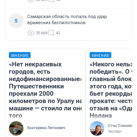
Самарская область попала под удар
5
вражеских беспилотников
20 668
42
МНЕНИЕ
МНЕНИЕ
«Нет некрасивых
«Никого нельз
городов, есть
победить». О ч
недофинансированные».
главный блокб
Путешественники
этого года, ко
проехали 2000
бьет рекорды 
километров по Уралу на
прокате: честн
машине — стоило ли оно
отзыв на «Оди
того
Нолана
Стас Соколов
Екатерина Литкевич
Эксперт