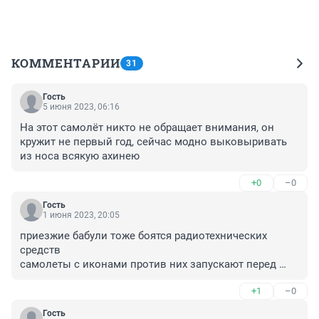
КОММЕНТАРИИ
31
Гость
5 июня 2023, 06:16
На этот самолёт никто не обращает внимания, он 
кружит не первый год, сейчас модно выковыривать 
из носа всякую ахинею
+0
–0
Гость
1 июня 2023, 20:05
приезжие бабули тоже боятся радиотехнических 
средств

самолеты с иконами против них запускают перед 
приездом 

+1
–0
кабы чего не стряслось
Гость