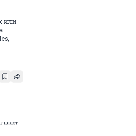
к или
а
es,
т налет
з