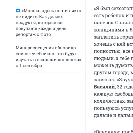
«Я был сексого
«Молоко здесь почти никто
есть ребенок и 
не видит». Как делают
налево». Снача
продукты, которые вы
покупаете каждый день:
женщинами в ба
репортаж с фото
заплатить гораз
хочешь с ней вс
Минпросвещения обновило
полностью, все
список учебников: что будут
людьми, а тебе 
изучать в школах и колледжах
можешь думать.
с 1 сентября
другом городе, 
завязке». «Звуч
Василий
, 32 го
каждую свободн
количествах, з
пользуюсь услуг
дальше и дальше
«Основную проб