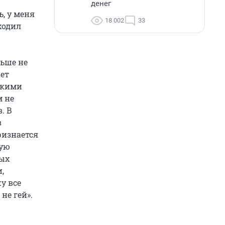
денег
ь, у меня
18 002
33
ходил
льше не
ает
зкими
м не
. В
в
ризнается
рую
ных
,
у все
не гей».