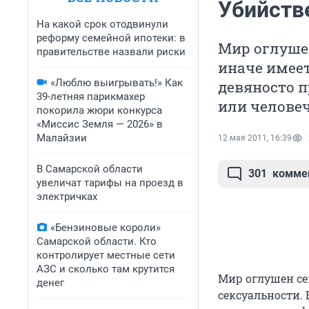
Убийств
На какой срок отодвинули
реформу семейной ипотеки: в
Мир оглушен
правительстве назвали риски
иначе имеет
«Люблю выигрывать!» Как
девяносто п
39-летняя парикмахер
или человеч
покорила жюри конкурса
«Миссис Земля — 2026» в
Малайзии
12 мая 2011, 16:39
В Самарской области
301
комме
увеличат тарифы на проезд в
электричках
«Бензиновые короли»
Самарской области. Кто
контролирует местные сети
АЗС и сколько там крутится
Мир оглушен сек
денег
сексуальности. 