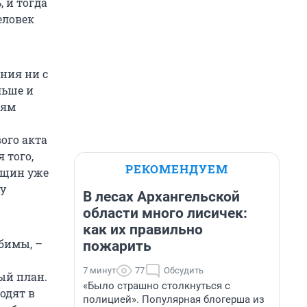
, и тогда
еловек
ния ни с
льше и
ням
вого акта
 того,
РЕКОМЕНДУЕМ
нщин уже
гу
В лесах Архангельской
области много лисичек:
как их правильно
юбимы, –
пожарить
7 минут
77
Обсудить
ый план.
«Было страшно столкнуться с
одят в
полицией». Популярная блогерша из