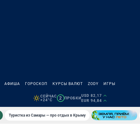
АФИША
ГОРОСКОП
КУРСЫ ВАЛЮТ
ZODY
ИГРЫ
USD 82,17
СЕЙЧАС
2
ПРОБКИ
+24°C
EUR 94,84
Туристка из Самары — про отдых в Крыму