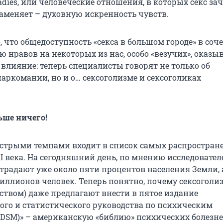
dies, или человеческие отношения, в которых секс за
заменяет – духовную искренность чувств.
 что общедоступность «секса в большом городе» в соч
 нравов на некоторых из нас, особо «везучих», оказы
влияние: теперь специалисты говорят не только об
аркомании, но и о… сексоголизме и сексоголиках
ьше ничего!
стрыми темпами входит в список самых распростра
 века. На сегодняшний день, по мнению исследователе
традают уже около пяти процентов населения Земли, 
иллионов человек. Теперь понятно, почему сексоголи
рством) даже предлагают внести в пятое издание
ого и статистического руководства по психическим
(DSM)» – американскую «библию» психических болезне