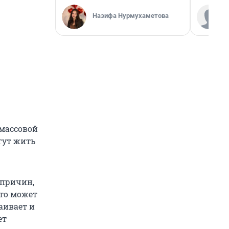
Назифа Нурмухаметова
 массовой
гут жить
 причин,
Это может
аивает и
ет