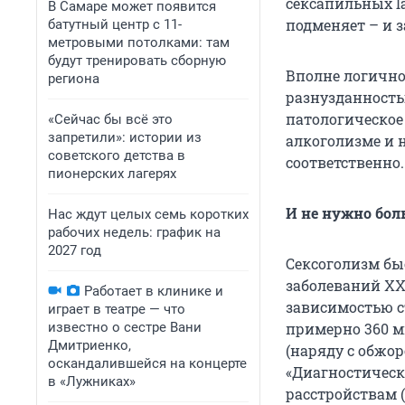
сексапильных la
В Самаре может появится
подменяет – и 
батутный центр с 11-
метровыми потолками: там
будут тренировать сборную
Вполне логично,
региона
разнузданностью
патологическое 
«Сейчас бы всё это
запретили»: истории из
алкоголизме и н
советского детства в
соответственно.
пионерских лагерях
И не нужно бол
Нас ждут целых семь коротких
рабочих недель: график на
2027 год
Сексоголизм бы
заболеваний XXI
Работает в клинике и
зависимостью с
играет в театре — что
известно о сестре Вани
примерно 360 м
Дмитриенко,
(наряду с обжо
оскандалившейся на концерте
«Диагностическ
в «Лужниках»
расстройствам 