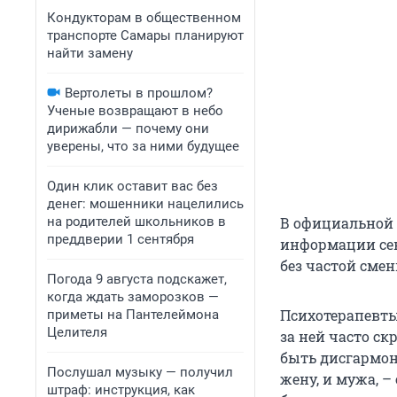
Кондукторам в общественном
транспорте Самары планируют
найти замену
Вертолеты в прошлом?
Ученые возвращают в небо
дирижабли — почему они
уверены, что за ними будущее
Один клик оставит вас без
денег: мошенники нацелились
на родителей школьников в
В официальной 
преддверии 1 сентября
информации сек
без частой сме
Погода 9 августа подскажет,
когда ждать заморозков —
Психотерапевты
приметы на Пантелеймона
Целителя
за ней часто с
быть дисгармон
Послушал музыку — получил
жену, и мужа, –
штраф: инструкция, как