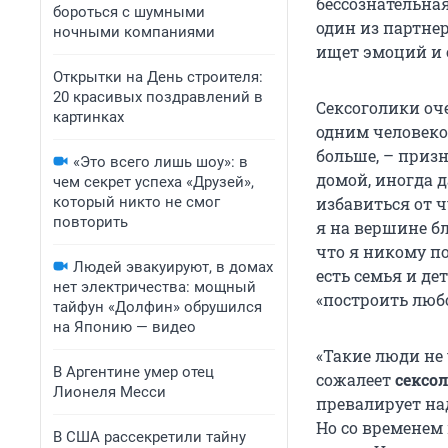
бессознательная
бороться с шумными
один из партнер
ночными компаниями
ищет эмоций и 
Открытки на День строителя:
20 красивых поздравлений в
Сексоголики оч
картинках
одним человеком
больше, – приз
«Это всего лишь шоу»: в
домой, иногда д
чем секрет успеха «Друзей»,
который никто не смог
избавиться от ч
повторить
я на вершине бл
что я никому п
Людей эвакуируют, в домах
есть семья и де
нет электричества: мощный
«построить любо
тайфун «Долфин» обрушился
на Японию — видео
«Такие люди не 
В Аргентине умер отец
сожалеет
сексо
Лионеля Месси
превалирует на
Но со временем 
В США рассекретили тайну