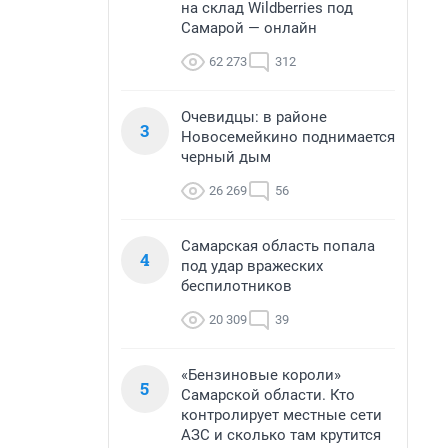
на склад Wildberries под
Самарой — онлайн
62 273
312
Очевидцы: в районе
3
Новосемейкино поднимается
черный дым
26 269
56
Самарская область попала
4
под удар вражеских
беспилотников
20 309
39
«Бензиновые короли»
5
Самарской области. Кто
контролирует местные сети
АЗС и сколько там крутится