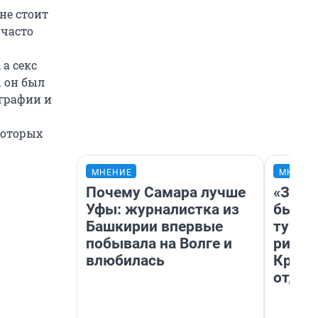
не стоит
 часто
 а секс
ы он был
графии и
которых
МНЕНИЕ
МНЕНИ
Почему Самара лучше
«За н
Уфы: журналистка из
были 
Башкирии впервые
турис
побывала на Волге и
рискн
влюбилась
Крым 
отдых