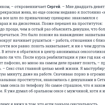
ликом, – откровенничает
Сергей
. – Мне двадцать девят
прекрасная жена, но еще совсем недавно я постоянно «
ла все шло по привычному сценарию: знакомился с
рах и на дискотеках. Позже перешел на проституток:
до проще, чем в сотый раз объяснять девушке, что бо
тречаться. Это было похоже на наваждение: захватыв
 вокруг начинает рушиться – работа, отношения с бли
почти все равно: похоть захватывает, и ни о чем друго
 В итоге я обратился в центр анонимных сексоголиков
мало ли что. После курса реабилитации я уже год как «
ит пафосно, но мною на самом деле правит похоть, – п
да. – Секс стал главной целью моей жизни. Я мастурби
ую минуту, даже на работе. Скачиваю порно в огром
аказываю проституток, знакомлюсь с девушками в Сети
ами секса по телефону. Но самое страшное, что я захож
. Я уже думал об оральном сексе с мужчиной, хотя я и 
лему я вижу в том, что если раньше сексуальность