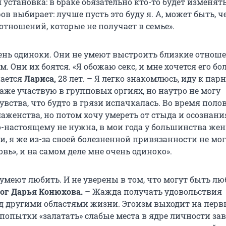
 установка: в браке обязательно кто-то будет изменять
ов выбирает: лучше пусть это буду я. А, может быть, ч
отношений, которые не получает в семье».
ень одиноки. Они не умеют выстроить близкие отноше
. Они их боятся. «Я обожаю секс, и мне хочется его бо
нается
Лариса,
28 лет. – Я легко знакомлюсь, иду к пар
аже участвую в групповых оргиях, но наутро не могу
увства, что будто в грязи испачкалась. Во время поло
аженства, но потом хочу умереть от стыда и осознания
о-настоящему не нужна, в мои года у большинства же
ти, я же из-за своей болезненной привязанности не мо
вь», и на самом деле мне очень одиноко».
умеют любить. И не уверены в том, что могут быть л
лог Дарья Конюхова. –
Жажда получать удовольствия
д другими областями жизни. Эгоизм выходит на перв
попытки «залатать» слабые места в ядре личности зав