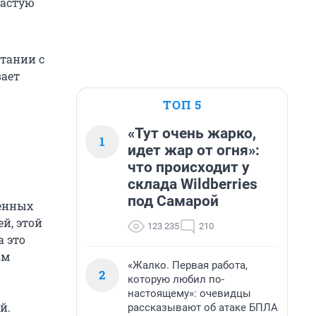
частую
етании с
вает
ТОП 5
«Тут очень жарко,
1
идет жар от огня»:
что происходит у
склада Wildberries
под Самарой
ненных
й, этой
123 235
210
а это
зм
«Жалко. Первая работа,
2
которую любил по-
настоящему»: очевидцы
й.
рассказывают об атаке БПЛА