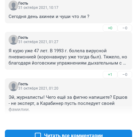
Гость
31 октября 2021, 10:17
Сегодня день ахинеи и чуши что ли ?
+0
–0
Гость
31 октября 2021, 01:27
Я курю уже 47 лет. В 1993 г. болела вирусной 
пневмонией (коронавирус уже тогда был). Тяжело, но 
благодаря йоговским упражнениям дыхательным с 
детства,вышла без потерь. Курю и сейчас. Считаю, что 
+1
–0
лучше дышать никотином в доме, чем тем смрадом, 
который на улицах города.
Гость
31 октября 2021, 01:20
Эй, журналисты! Чего ещё за фигню напишете? Ершов 
- не эксперт, а Карабинер пусть последует своей 
фамилии.
+0
–0
Читать все комментарии