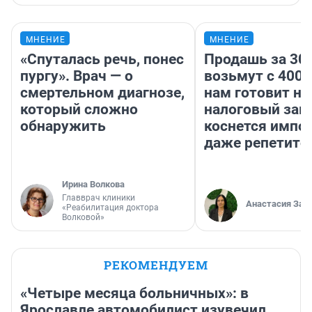
МНЕНИЕ
МНЕНИЕ
«Спуталась речь, понес
Продашь за 300
пургу». Врач — о
возьмут с 4000
смертельном диагнозе,
нам готовит н
который сложно
налоговый зако
обнаружить
коснется импор
даже репетито
Ирина Волкова
Главврач клиники
Анастасия Зав
«Реабилитация доктора
Волковой»
РЕКОМЕНДУЕМ
«Четыре месяца больничных»: в
Ярославле автомобилист изувечил