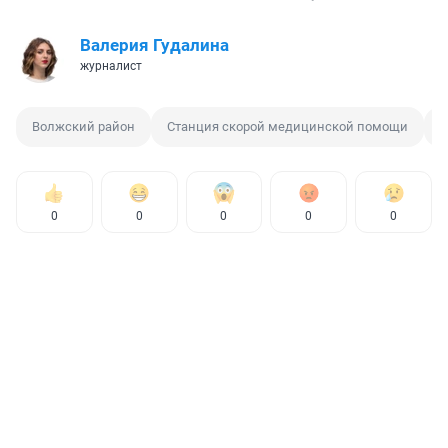
Валерия Гудалина
журналист
Волжский район
Станция скорой медицинской помощи
К
0
0
0
0
0