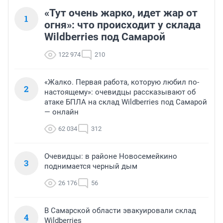
«Тут очень жарко, идет жар от
1
огня»: что происходит у склада
Wildberries под Самарой
122 974
210
«Жалко. Первая работа, которую любил по-
2
настоящему»: очевидцы рассказывают об
атаке БПЛА на склад Wildberries под Самарой
— онлайн
62 034
312
Очевидцы: в районе Новосемейкино
3
поднимается черный дым
26 176
56
В Самарской области эвакуировали склад
4
Wildberries