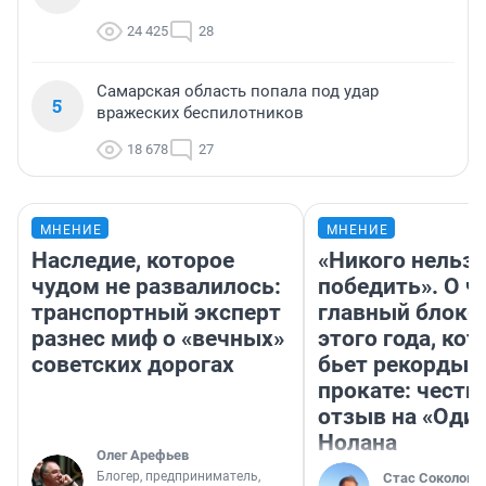
24 425
28
Самарская область попала под удар
5
вражеских беспилотников
18 678
27
МНЕНИЕ
МНЕНИЕ
Наследие, которое
«Никого нельз
чудом не развалилось:
победить». О ч
транспортный эксперт
главный блокб
разнес миф о «вечных»
этого года, ко
советских дорогах
бьет рекорды 
прокате: честн
отзыв на «Оди
Нолана
Олег Арефьев
Блогер, предприниматель,
Стас Соколов