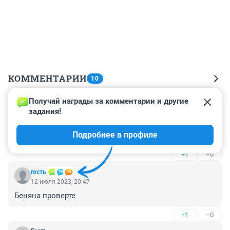
КОММЕНТАРИИ
10
Получай награды за комментарии и другие 
Гость
13 июля 2023, 06:51
задания!
Неплохо бы дипломы врачей проверить - для многих 
Подробнее в профиле
результат оказался б сюрпризом😎
+1
–0
rость
12 июля 2023, 20:47
Беняна проверте
+1
–0