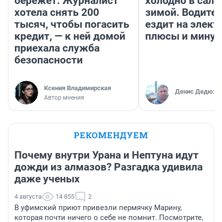
бережет. Журналист
холодно в сало
хотела снять 200
зимой. Водител
тысяч, чтобы погасить
ездит на элект
кредит, — к ней домой
плюсы и мину
приехала служба
безопасности
Ксения Владимирская
Денис Дедюхи
Автор мнения
РЕКОМЕНДУЕМ
Почему внутри Урана и Нептуна идут
дожди из алмазов? Разгадка удивила
даже ученых
4 августа
14 855
2
В уфимский приют привезли пермячку Марину,
которая почти ничего о себе не помнит. Посмотрите,