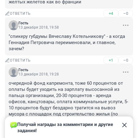
желтых желетов как во франции
+4
–0
ОТВЕТИТЬ
Гость
13 декабря 2018, 19:58
"спикеру губдумы Вячеславу Котельникову" - а когда 
Геннадия Петровича переименовали, и главное, 
зачем?
+1
–0
ОТВЕТИТЬ
Гость
13 декабря 2018, 19:28
очередной фонд капремонта, тоже 60 процентов от 
оплаты будет уходить на зарплату высосанной из 
пальца организации, 20-30 процентов - аренда 
офисов, канцтовары, оплата коммунальные услуги, 5-
10 процентов будут бездарно тратится на вывоз 
мусора с площадок под строительство жилья (по 
просьбам жителей). будут браться дикие кредиты на 
Получай награды за комментарии и другие 
покупку транспорта, чтобы их погасить будут 
задания!
увеличивать тариф оплаты или расчетный объем 