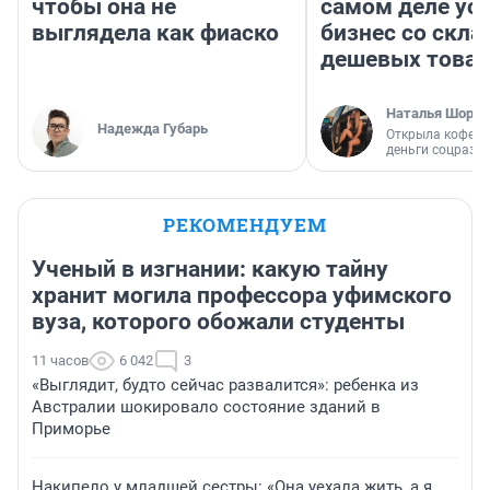
чтобы она не
самом деле ус
выглядела как фиаско
бизнес со скл
дешевых това
Наталья Шорох
Надежда Губарь
Открыла кофейн
деньги соцразв
РЕКОМЕНДУЕМ
Ученый в изгнании: какую тайну
хранит могила профессора уфимского
вуза, которого обожали студенты
11 часов
6 042
3
«Выглядит, будто сейчас развалится»: ребенка из
Австралии шокировало состояние зданий в
Приморье
Накипело у младшей сестры: «Она уехала жить, а я