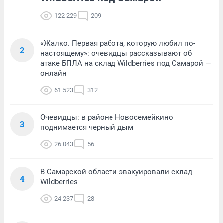
122 229
209
«Жалко. Первая работа, которую любил по-
2
настоящему»: очевидцы рассказывают об
атаке БПЛА на склад Wildberries под Самарой —
онлайн
61 523
312
Очевидцы: в районе Новосемейкино
3
поднимается черный дым
26 043
56
В Самарской области эвакуировали склад
4
Wildberries
24 237
28