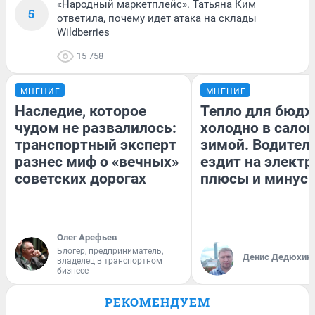
«Народный маркетплейс». Татьяна Ким
5
ответила, почему идет атака на склады
Wildberries
15 758
МНЕНИЕ
МНЕНИЕ
Наследие, которое
Тепло для бюдж
чудом не развалилось:
холодно в сало
транспортный эксперт
зимой. Водитель
разнес миф о «вечных»
ездит на электр
советских дорогах
плюсы и минус
Олег Арефьев
Блогер, предприниматель,
Денис Дедюхин
владелец в транспортном
бизнесе
РЕКОМЕНДУЕМ