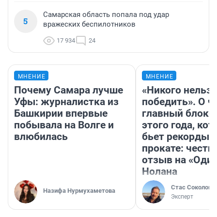
Самарская область попала под удар
5
вражеских беспилотников
17 934
24
МНЕНИЕ
МНЕНИЕ
Почему Самара лучше
«Никого нельз
Уфы: журналистка из
победить». О ч
Башкирии впервые
главный блокб
побывала на Волге и
этого года, ко
влюбилась
бьет рекорды 
прокате: честн
отзыв на «Оди
Нолана
Стас Соколов
Назифа Нурмухаметова
Эксперт