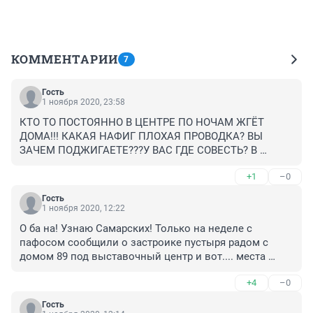
КОММЕНТАРИИ
7
Гость
1 ноября 2020, 23:58
КТО ТО ПОСТОЯННО В ЦЕНТРЕ ПО НОЧАМ ЖГЁТ 
ДОМА!!! КАКАЯ НАФИГ ПЛОХАЯ ПРОВОДКА? ВЫ 
ЗАЧЕМ ПОДЖИГАЕТЕ???У ВАС ГДЕ СОВЕСТЬ? В 
БАБЛЕ?
+1
–0
Гость
1 ноября 2020, 12:22
О ба на! Узнаю Самарских! Только на неделе с 
пафосом сообщили о застроике пустыря радом с 
домом 89 под выставочный центр и вот.... места 
оказалось маловато,ну любят у нас с размахом ! 
+4
–0
Построят на сотке ,а 10 соток испоганят,
Гость