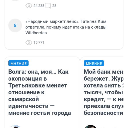
24 238
28
«Народный маркетплейс». Татьяна Ким
5
ответила, почему идет атака на склады
Wildberries
15 771
МНЕНИЕ
МНЕНИЕ
Волга: она, моя… Как
Мой банк меня
экспозиция в
бережет. Журн
Третьяковке меняет
хотела снять 2
отношение к
тысяч, чтобы п
самарской
кредит, — к не
идентичности —
приехала служ
мнение гостьи города
безопасности