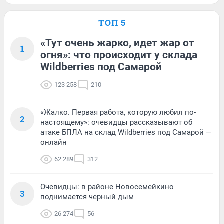
ТОП 5
«Тут очень жарко, идет жар от
1
огня»: что происходит у склада
Wildberries под Самарой
123 258
210
«Жалко. Первая работа, которую любил по-
2
настоящему»: очевидцы рассказывают об
атаке БПЛА на склад Wildberries под Самарой —
онлайн
62 289
312
Очевидцы: в районе Новосемейкино
3
поднимается черный дым
26 274
56