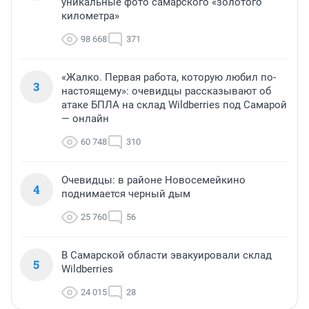
уникальные фото самарского «золотого
километра»
98 668
371
«Жалко. Первая работа, которую любил по-
3
настоящему»: очевидцы рассказывают об
атаке БПЛА на склад Wildberries под Самарой
— онлайн
60 748
310
Очевидцы: в районе Новосемейкино
4
поднимается черный дым
25 760
56
В Самарской области эвакуировали склад
5
Wildberries
24 015
28