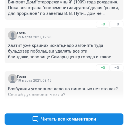
Виноват Дом!"старорежимный" (1909) года рождения. 
Пока вся страна "современитизируется"делая "рывки, 
для прорывов" по заветам В. В. Пути.. дом не 
поспевает!
+0
–0
Гость
19 марта 2021, 12:28
Хватит уже крайних искать,надо загонять туда 
бульдозер побольше,и удалять все эти 
блиндажи,позорище Самары,центр города и такое 
убожество,тем кто хочет жить твм пустт 
+0
–0
огораживаются от города 5 метровым забором,и 
получают удовольствие в своей помойке
Гость
19 марта 2021, 08:45
Возбудили уголовное дело но виновных нет это как? 
Святой дух виноват что ли?
+0
–0
Читать все комментарии