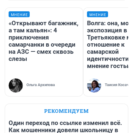
МНЕНИЕ
МНЕНИЕ
«Открывают багажник,
Волга: она, мо
а там кальян»: 4
экспозиция в
приключения
Третьяковке м
самарчанки в очереди
отношение к
на АЗС — смех сквозь
самарской
слезы
идентичности 
мнение гостьи 
Ольга Архипова
Таисия Косаче
РЕКОМЕНДУЕМ
Один переход по ссылке изменил всё.
Как мошенники довели школьницу в