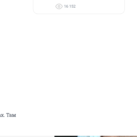
16 152
х. Там