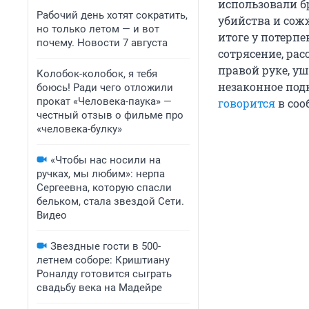
использовали б
Рабочий день хотят сократить,
убийства и сож
но только летом — и вот
итоге у потерп
почему. Новости 7 августа
сотрясение, ра
правой руке, у
Колобок-колобок, я тебя
незаконное под
боюсь! Ради чего отложили
прокат «Человека-паука» —
говорится
в соо
честный отзыв о фильме про
«человека-булку»
«Чтобы нас носили на
ручках, мы любим»: нерпа
Сергеевна, которую спасли
бельком, стала звездой Сети.
Видео
Звездные гости в 500-
летнем соборе: Криштиану
Роналду готовится сыграть
свадьбу века на Мадейре