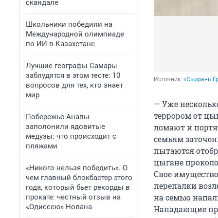
скандале
Школьники победили на
Международной олимпиаде
по ИИ в Казахстане
Лучшие географы Самары
заблудятся в этом тесте: 10
Источник: 
«
Сызрань Г
вопросов для тех, кто знает
мир
— Уже нескольк
террором от цы
Побережье Анапы
заполонили ядовитые
ломают и портя
медузы: что происходит с
семьям заточен
пляжами
пытаются отобр
цыгане проколо
«Никого нельзя победить». О
Свое имущество
чем главный блокбастер этого
перепалки возле
года, который бьет рекорды в
на семью напал
прокате: честный отзыв на
«Одиссею» Нолана
Нападающие при