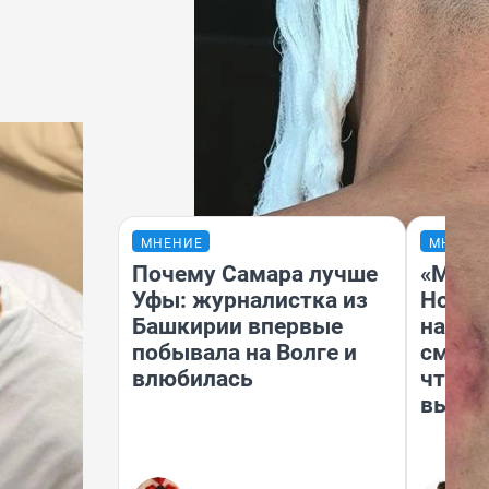
МНЕНИЕ
МНЕНИ
Почему Самара лучше
«Мы в
Уфы: журналистка из
Нолан
Башкирии впервые
настр
побывала на Волге и
смотр
влюбилась
чтобы
выгля