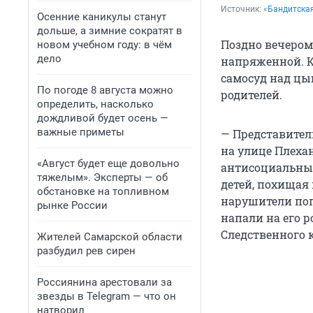
Источник: 
«
Бандитска
Осенние каникулы станут
дольше, а зимние сократят в
Поздно вечером 
новом учебном году: в чём
дело
напряженной. К
самосуд над цы
По погоде 8 августа можно
родителей.
определить, насколько
дождливой будет осень —
важные приметы
— Представител
на улице Плеха
«Август будет еще довольно
антисоциальный
тяжелым». Эксперты — об
детей, похищая
обстановке на топливном
нарушители поп
рынке России
напали на его 
Следственного 
Жителей Самарской области
разбудил рев сирен
Россиянина арестовали за
звезды в Telegram — что он
натворил