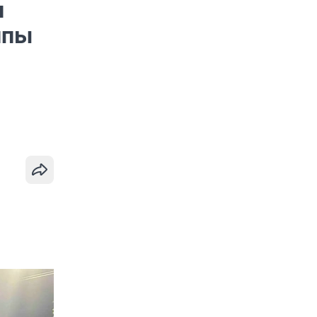
и
ппы