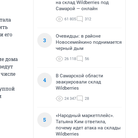
на склад Wildberries под
Самарой — онлайн
стала
61 805
312
ить
и его
Очевидцы: в районе
3
Новосемейкино поднимается
черный дым
ие дома
26 118
56
ведут
 числе
В Самарской области
4
эвакуировали склад
Wildberries
руппой
и
24 347
28
«Народный маркетплейс».
5
Татьяна Ким ответила,
почему идет атака на склады
Wildberries