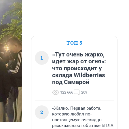
ТОП 5
«Тут очень жарко,
1
идет жар от огня»:
что происходит у
склада Wildberries
под Самарой
122 666
209
«Жалко. Первая работа,
2
которую любил по-
настоящему»: очевидцы
рассказывают об атаке БПЛА