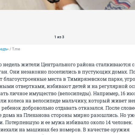
1 из 3
радъ
» / T.me
о недель жители Центрального района сталкиваются с
ган. Они незаконно поселились в пустующих домах. П
т благоустроенные места в Тимирязевском парке, уг
ными отвертками, избивают детей и на регулярной ос
ать личное имущество (велосипеды). Например, 16 ию
ли колеса на велосипеде мальчику, который живет не
 ребенок добровольно отдавать отказался. После слов
 дома на Плеханова стороны мирно разошлись. Но уже 
и. Потерпевшую и ее мужа избивало около 14 человек.
ехали на машинах без номеров. В качестве оружия