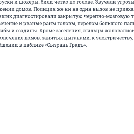
руски и шокеры, били четко по голове. Звучали угроз
жении домов. Полиция же ни на один вызов не приеха
евших диагностировали закрытую черепно-мозговую т
ссечение и рваные раны головы, перелом большого пал
шибы и ссадины. Кроме заселения, жильцы жаловались
ключение домов, занятых цыганами, к электричеству,
бщении в паблике «Сызрань Градъ».