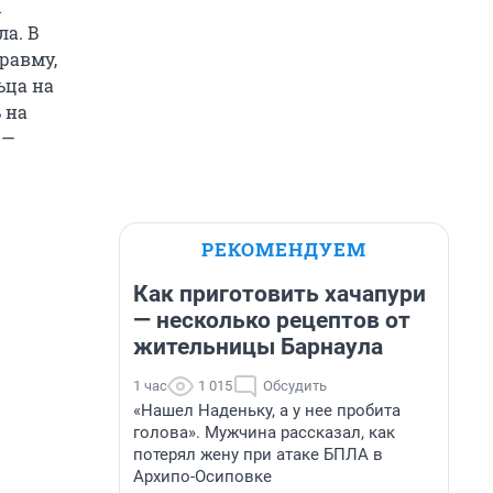
ы
ла. В
равму,
ьца на
 на
 —
РЕКОМЕНДУЕМ
Как приготовить хачапури
— несколько рецептов от
жительницы Барнаула
1 час
1 015
Обсудить
«Нашел Наденьку, а у нее пробита
голова». Мужчина рассказал, как
потерял жену при атаке БПЛА в
Архипо-Осиповке