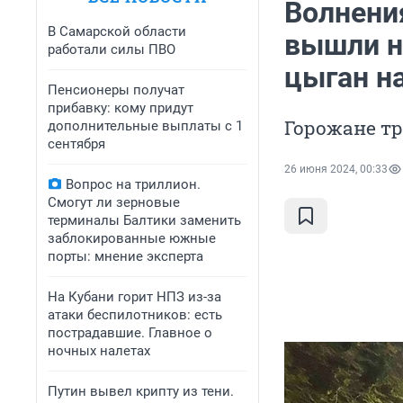
Волнени
В Самарской области
вышли н
работали силы ПВО
цыган на
Пенсионеры получат
прибавку: кому придут
Горожане т
дополнительные выплаты с 1
сентября
26 июня 2024, 00:33
Вопрос на триллион.
Смогут ли зерновые
терминалы Балтики заменить
заблокированные южные
порты: мнение эксперта
На Кубани горит НПЗ из-за
атаки беспилотников: есть
пострадавшие. Главное о
ночных налетах
Путин вывел крипту из тени.