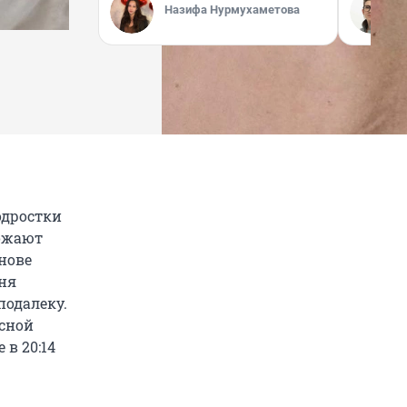
Назифа Нурмухаметова
одростки
рожают
нове
ня
подалеку.
есной
в 20:14