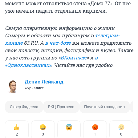
момент может отвалиться стена «Дома 77». От нее
уже начали падать отдельные кирпичи.
Самую оперативную информацию о жизни
Самары и области мы публикуем в
телеграм-
канале
63.RU. А
в чат-боте
вы можете предложить
свои новости, истории, фотографии и видео. Также
у нас есть группы во »
ВКонтакте
» и
в
«Одноклассниках»
. Читайте нас где удобно.
Денис Лейканд
журналист
Сквер Фадеева
РКЦ Прогресс
Почетный гражданин
О
2
3
1
1
0