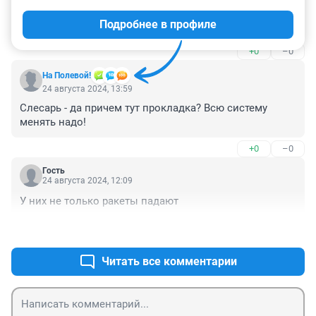
опять байден хулиганит, что ж такое то, в 
Подробнее в профиле
супердержаве то.
+0
–0
На Полевой!
24 августа 2024, 13:59
Слесарь - да причем тут прокладка? Всю систему 
менять надо!
+0
–0
Гость
24 августа 2024, 12:09
У них не только ракеты падают
+0
–0
Читать все комментарии