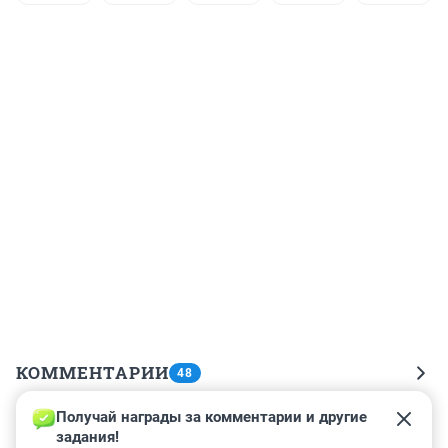
КОММЕНТАРИИ
48
Получай награды за комментарии и другие 
Гость
24 августа 2024, 21:39
задания!