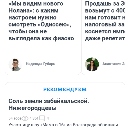
«Мы видим нового
Продашь за 300
Нолана»: с каким
возьмут с 4000
настроем нужно
нам готовит н
смотреть «Одиссею»,
налоговый зако
чтобы она не
коснется импор
выглядела как фиаско
даже репетито
Надежда Губарь
Анастасия Зав
РЕКОМЕНДУЕМ
Соль земли забайкальской.
Нижегородцевы
5 часов
4 351
4
Участницу шоу «Мама в 16» из Волгограда обвинили