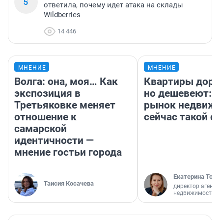
5
ответила, почему идет атака на склады
Wildberries
14 446
МНЕНИЕ
МНЕНИЕ
Волга: она, моя… Как
Квартиры дор
экспозиция в
но дешевеют: 
Третьяковке меняет
рынок недвиж
отношение к
сейчас такой 
самарской
идентичности —
мнение гостьи города
Екатерина Торо
Таисия Косачева
директор агентс
недвижимости