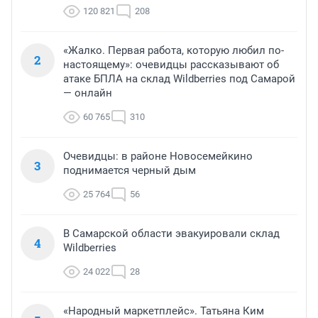
120 821
208
«Жалко. Первая работа, которую любил по-
2
настоящему»: очевидцы рассказывают об
атаке БПЛА на склад Wildberries под Самарой
— онлайн
60 765
310
Очевидцы: в районе Новосемейкино
3
поднимается черный дым
25 764
56
В Самарской области эвакуировали склад
4
Wildberries
24 022
28
«Народный маркетплейс». Татьяна Ким