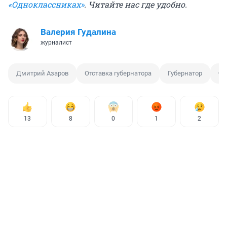
«Одноклассниках»
. Читайте нас где удобно.
Валерия Гудалина
журналист
Дмитрий Азаров
Отставка губернатора
Губернатор
ФК
13
8
0
1
2