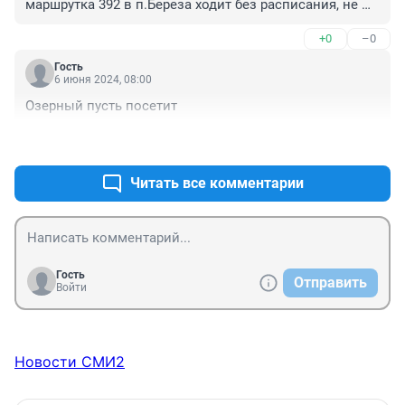
маршрутка 392 в п.Береза ходит без расписания, не 
дождешься!.4) рассмотреть вопрос о разрешении 
+0
–0
остановки автобуса 78 возле кладбища п.Береза и 
сделать переход.
Гость
6 июня 2024, 08:00
Озерный пусть посетит
+0
–0
Читать все комментарии
Гость
Отправить
Войти
Новости СМИ2