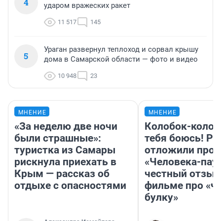
4
ударом вражеских ракет
11 517
145
Ураган развернул теплоход и сорвал крышу
5
дома в Самарской области — фото и видео
10 948
23
МНЕНИЕ
МНЕНИЕ
«За неделю две ночи
Колобок-колобо
были страшные»:
тебя боюсь! Ра
туристка из Самары
отложили прок
рискнула приехать в
«Человека-пау
Крым — рассказ об
честный отзыв
отдыхе с опасностями
фильме про «ч
булку»