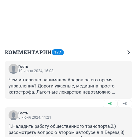
КОММЕНТАРИИ
177
Гость
19 июня 2024, 16:03
Чем интересно занимался Азаров за его время 
управления? Дороги ужасные, медицина просто 
катострофа. Льготные лекарства невозможно 
получить если не пожалуешься в Минздрав., только 
+0
–0
реакция после звонка. Кто им даёт такое 
распоряжение. Люди как милостину просят чтобы им 
Гость
выписали лекарства. Кошмар. Очень прошу наведите 
6 июня 2024, 11:21
порядок с лекарствами. Лекарства не известно куда 
1.Наладить работу общественного транспорта,2.) 
исчезают или их нет вообще, тогда зачем врачи их 
рассмотреть вопрос о втором автобусе в п.Береза,3) 
выписывают.