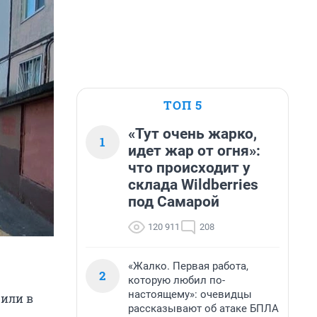
ТОП 5
«Тут очень жарко,
1
идет жар от огня»:
что происходит у
склада Wildberries
под Самарой
120 911
208
«Жалко. Первая работа,
2
которую любил по-
настоящему»: очевидцы
рили в
рассказывают об атаке БПЛА