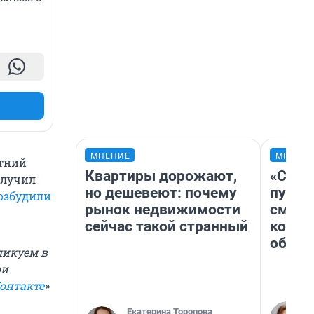
МНЕНИЕ
МНЕНИ
етний
Квартиры дорожают,
«Спут
олучил
но дешевеют: почему
пургу»
озбудили
рынок недвижимости
смерт
сейчас такой странный
котор
обнар
ликуем в
ои
онтакте
»
Екатерина Торопова