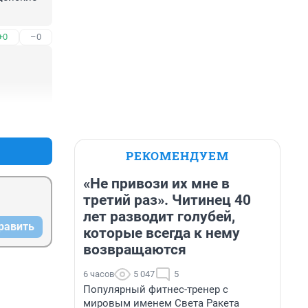
+0
–0
+0
–0
РЕКОМЕНДУЕМ
«Не привози их мне в
третий раз». Читинец 40
лет разводит голубей,
равить
которые всегда к нему
возвращаются
6 часов
5 047
5
Популярный фитнес-тренер с
мировым именем Света Ракета