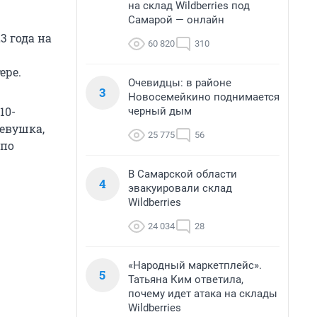
на склад Wildberries под
Самарой — онлайн
3 года на
60 820
310
ере.
Очевидцы: в районе
3
Новосемейкино поднимается
10-
черный дым
девушка,
25 775
56
 по
В Самарской области
4
эвакуировали склад
Wildberries
24 034
28
«Народный маркетплейс».
5
Татьяна Ким ответила,
почему идет атака на склады
Wildberries