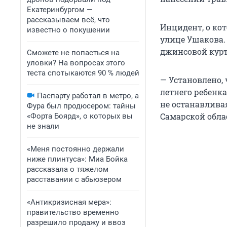
Екатеринбургом —
рассказываем всё, что
Инцидент, о кот
известно о покушении
улице Ушакова.
джинсовой куртк
Сможете не попасться на
уловки? На вопросах этого
теста спотыкаются 90 % людей
— Установлено, ч
летнего ребенк
Паспарту работал в метро, а
не останавливая
Фура был продюсером: тайны
Самарской обла
«Форта Боярд», о которых вы
не знали
«Меня постоянно держали
ниже плинтуса»: Миа Бойка
рассказала о тяжелом
расставании с абьюзером
«Антикризисная мера»:
правительство временно
разрешило продажу и ввоз