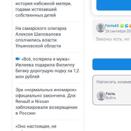
история набожной матери,
но не долго.
годами истязавшей
собственных детей
Гость63
На самарского олигарха
28 сентября 20
Алексея Шаповалова
Законы есть, но 
ополчились власти
Ульяновской области
«Всё, потеряла я мужа»:
Ивлеева подарила Филиппу
Бегаку дорогущую лодку за 1,2
млн рублей
Эра «нормальных иномарок»
Гость
официально закончена. Для
Войти
Renault и Nissan
заблокировали возвращение
в Россию
«Оно настоящее, не