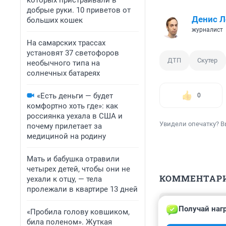
которых пристраивали в
добрые руки. 10 приветов от
Денис Л
больших кошек
журналист
На самарских трассах
установят 37 светофоров
ДТП
Скутер
необычного типа на
солнечных батареях
«Есть деньги — будет
0
комфортно хоть где»: как
россиянка уехала в США и
Увидели опечатку? В
почему прилетает за
медициной на родину
Мать и бабушка отравили
четырех детей, чтобы они не
КОММЕНТАР
уехали к отцу, — тела
пролежали в квартире 13 дней
Гость
Получай наг
8 октября 2023
«Пробила голову ковшиком,
била поленом». Жуткая
Одно время у на