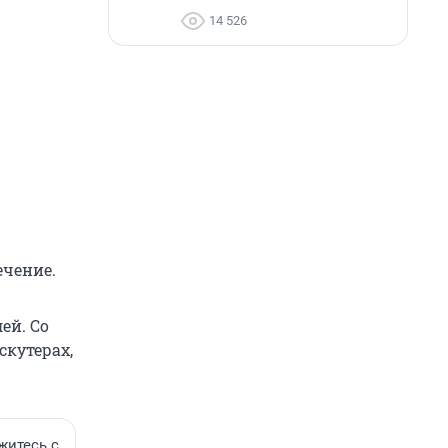
14 526
ечение.
ей. Со
скутерах,
житесь с