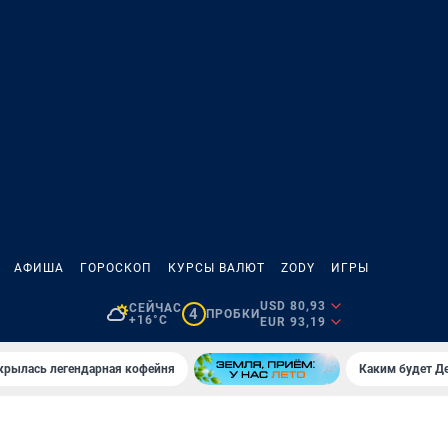
АФИША
ГОРОСКОП
КУРСЫ ВАЛЮТ
ZODY
ИГРЫ
USD 80,93
СЕЙЧАС
4
ПРОБКИ
+16°C
EUR 93,19
крылась легендарная кофейня
Каким будет Де