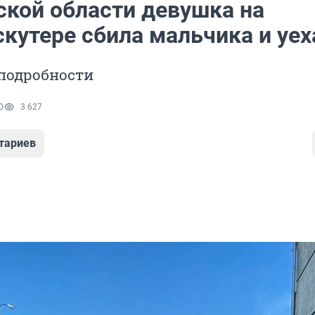
ской области девушка на
кутере сбила мальчика и уех
подробности
0
3 627
тариев