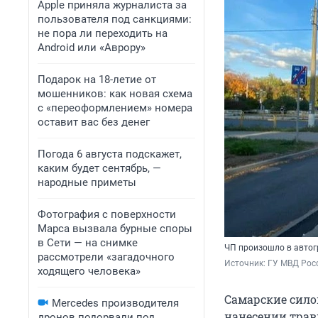
Apple приняла журналиста за
пользователя под санкциями:
не пора ли переходить на
Android или «Аврору»
Подарок на 18-летие от
мошенников: как новая схема
с «переоформлением» номера
оставит вас без денег
Погода 6 августа подскажет,
каким будет сентябрь, —
народные приметы
Фотография с поверхности
Марса вызвала бурные споры
в Сети — на снимке
ЧП произошло в автог
рассмотрели «загадочного
Источник: 
ГУ МВД Рос
ходящего человека»
Самарские сило
Mercedes производителя
нанесении трав
дронов подорвали под