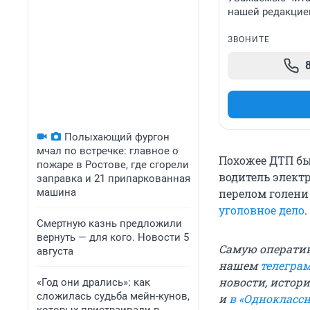
нашей редакцие
ЗВОНИТЕ
Полыхающий фургон
мчал по встречке: главное о
Похожее ДТП бы
пожаре в Ростове, где сгорели
водитель элект
заправка и 21 припаркованная
машина
перелом голени
уголовное дело
.
Смертную казнь предложили
вернуть — для кого. Новости 5
Самую операти
августа
нашем
телегра
новости, истори
«Год они дрались»: как
сложилась судьба мейн-кунов,
и
в «Однокласс