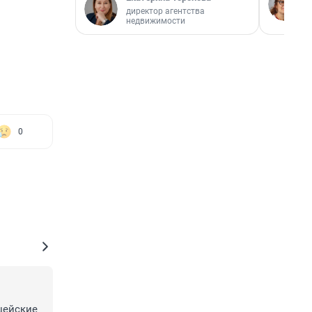
директор агентства
недвижимости
0
ейские 