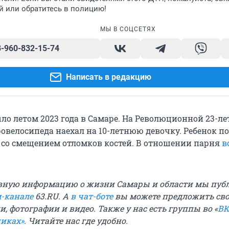
й или обратитесь в полицию!
МЫ В СОЦСЕТЯХ
8-960-832-15-74
Написать в редакцию
ло летом 2023 года в Самаре. На Революционной 23-л
ровелосипеда наехал на 10-летнюю девочку. Ребенок п
 со смещением отломков костей. В отношении парня
в
вную информацию о жизни Самары и области мы пуб
м-канале
63.RU.
А
в чат-боте
вы можете предложить св
и, фотографии и видео. Также у нас есть группы
во «
ВК
никах»
. Читайте нас где удобно.