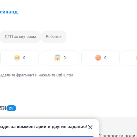
ейканд
ДТП со скутером
Ребенок
0
0
0
ыделите фрагмент и нажмите Ctrl+Enter
ИИ
20
рады за комментарии и другие задания!
, 20:41
с по району ездили верхом на лошади наряд 2 человека полиц