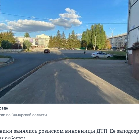
раде
сии по Самарской области
вики занялись розыском виновницы ДТП. Ее заподоз
м ребенку.