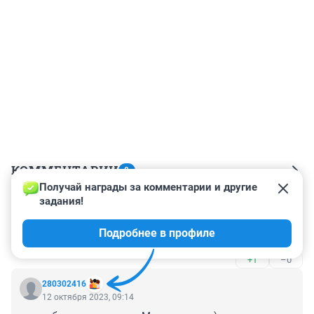
КОММЕНТАРИИ
8
Получай награды за комментарии и другие 
задания!
Гость
12 октября 2023, 11:38
Подробнее в профиле
Это даже не смешно
+1
–0
280302416
12 октября 2023, 09:14