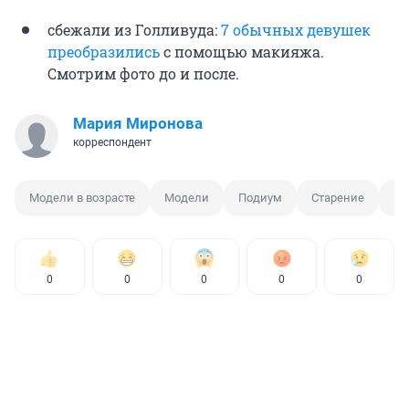
сбежали из Голливуда:
7 обычных девушек
преобразились
с помощью макияжа.
Смотрим фото до и после.
Мария Миронова
корреспондент
Модели в возрасте
Модели
Подиум
Старение
Пи
0
0
0
0
0