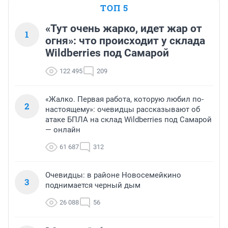
ТОП 5
«Тут очень жарко, идет жар от
1
огня»: что происходит у склада
Wildberries под Самарой
122 495
209
«Жалко. Первая работа, которую любил по-
2
настоящему»: очевидцы рассказывают об
атаке БПЛА на склад Wildberries под Самарой
— онлайн
61 687
312
Очевидцы: в районе Новосемейкино
3
поднимается черный дым
26 088
56