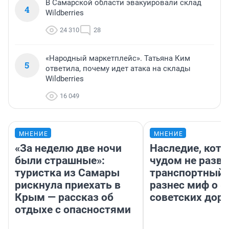
В Самарской области эвакуировали склад
4
Wildberries
24 310
28
«Народный маркетплейс». Татьяна Ким
5
ответила, почему идет атака на склады
Wildberries
16 049
МНЕНИЕ
МНЕНИЕ
«За неделю две ночи
Наследие, кото
были страшные»:
чудом не разва
туристка из Самары
транспортный 
рискнула приехать в
разнес миф о 
Крым — рассказ об
советских доро
отдыхе с опасностями