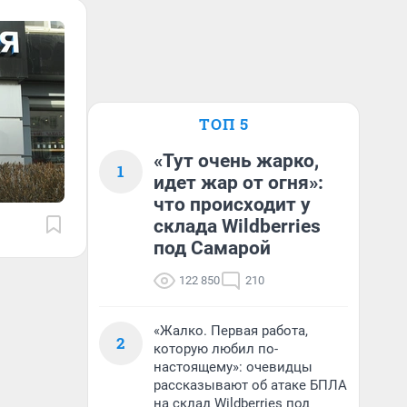
ТОП 5
«Тут очень жарко,
1
идет жар от огня»:
что происходит у
склада Wildberries
под Самарой
122 850
210
«Жалко. Первая работа,
2
которую любил по-
настоящему»: очевидцы
рассказывают об атаке БПЛА
на склад Wildberries под