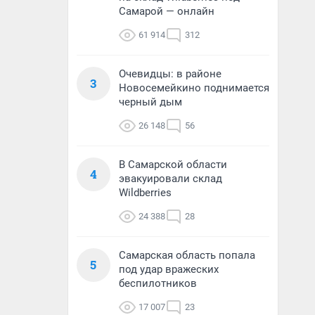
Самарой — онлайн
61 914
312
Очевидцы: в районе
3
Новосемейкино поднимается
черный дым
26 148
56
В Самарской области
4
эвакуировали склад
Wildberries
24 388
28
Самарская область попала
5
под удар вражеских
беспилотников
17 007
23