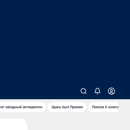
сет западный антициклон
Здесь был Пушкин
Поиски 6-классника 