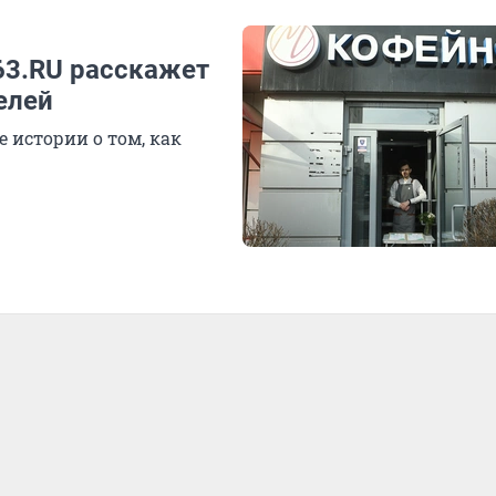
63.RU расскажет
елей
 истории о том, как