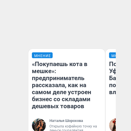
МНЕНИЕ
МНЕНИЕ
«Покупаешь кота в
Почему
мешке»:
Уфы: ж
предприниматель
Башкир
рассказала, как на
побыва
самом деле устроен
влюбил
бизнес со складами
дешевых товаров
Наталья Шорохова
На
Открыла кофейную точку на
деньги соцразвития