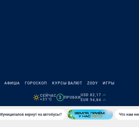
АФИША
ГОРОСКОП
КУРСЫ ВАЛЮТ
ZODY
ИГРЫ
USD 82,17
СЕЙЧАС
3
ПРОБКИ
+31°C
EUR 94,84
Муниципалов вернут на автобусы?
Что нам не