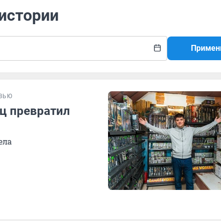
-истории
Примен
ВЬЮ
ец превратил
ела