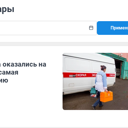
ары
Примен
 оказались на
 самая
шию