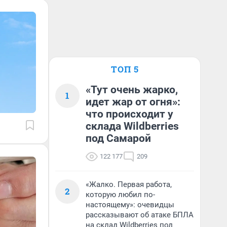
ТОП 5
«Тут очень жарко,
1
идет жар от огня»:
что происходит у
склада Wildberries
под Самарой
122 177
209
«Жалко. Первая работа,
2
которую любил по-
настоящему»: очевидцы
рассказывают об атаке БПЛА
на склад Wildberries под