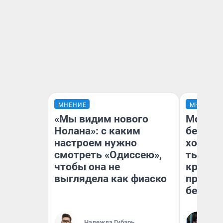
МНЕНИЕ
МНЕНИЕ
«Мы видим нового
Мой ба
Нолана»: с каким
береже
настроем нужно
хотела 
смотреть «Одиссею»,
тысяч,
чтобы она не
кредит,
выглядела как фиаско
приеха
безопа
Кс
Надежда Губарь