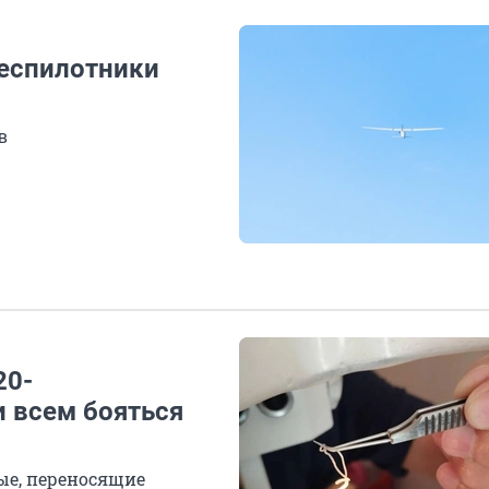
беспилотники
в
20-
и всем бояться
ые, переносящие