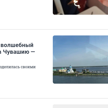
и волшебный
 в Чувашию —
поделилась своими