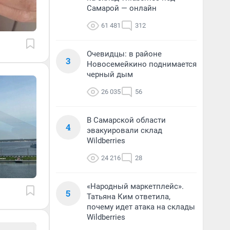
Самарой — онлайн
61 481
312
Очевидцы: в районе
3
Новосемейкино поднимается
черный дым
26 035
56
В Самарской области
4
эвакуировали склад
Wildberries
24 216
28
«Народный маркетплейс».
5
Татьяна Ким ответила,
почему идет атака на склады
Wildberries