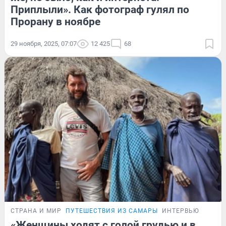
Приплыли». Как фотограф гулял по
Прорану в ноябре
29 ноября, 2025, 07:07
12 425
68
СТРАНА И МИР
ПУТЕШЕСТВИЯ ИЗ САМАРЫ
ИНТЕРВЬЮ
«Женщины ходят с голой грудью и в