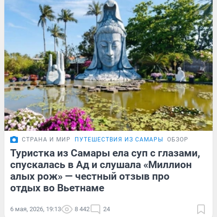
СТРАНА И МИР
ПУТЕШЕСТВИЯ ИЗ САМАРЫ
ОБЗОР
Туристка из Самары ела суп с глазами,
спускалась в Ад и слушала «Миллион
алых рож» — честный отзыв про
отдых во Вьетнаме
6 мая, 2026, 19:13
8 442
24