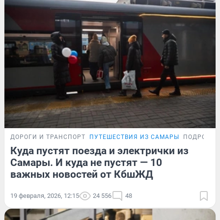
ДОРОГИ И ТРАНСПОРТ
ПУТЕШЕСТВИЯ ИЗ САМАРЫ
ПОДРОБНО
Куда пустят поезда и электрички из
Самары. И куда не пустят — 10
важных новостей от КбшЖД
19 февраля, 2026, 12:15
24 556
48