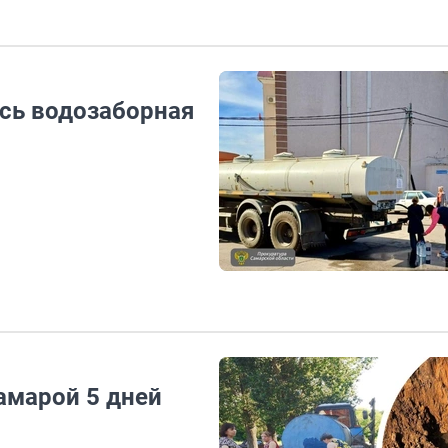
сь водозаборная
амарой 5 дней