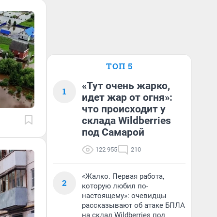
ТОП 5
«Тут очень жарко,
1
идет жар от огня»:
что происходит у
склада Wildberries
под Самарой
122 955
210
«Жалко. Первая работа,
2
которую любил по-
настоящему»: очевидцы
рассказывают об атаке БПЛА
на склад Wildberries под