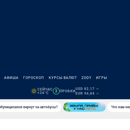
АФИША
ГОРОСКОП
КУРСЫ ВАЛЮТ
ZODY
ИГРЫ
USD 82,17
СЕЙЧАС
3
ПРОБКИ
+34°C
EUR 94,84
Муниципалов вернут на автобусы?
Что нам не