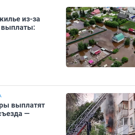
жилье из-за
т выплаты:
А
ры выплатят
съезда —