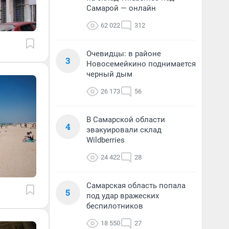
Самарой — онлайн
62 022
312
Очевидцы: в районе
3
Новосемейкино поднимается
черный дым
26 173
56
В Самарской области
4
эвакуировали склад
Wildberries
24 422
28
Самарская область попала
5
под удар вражеских
беспилотников
18 550
27