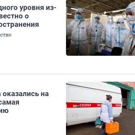
ного уровня из-
вестно о
остранения
естно
 оказались на
 самая
шию