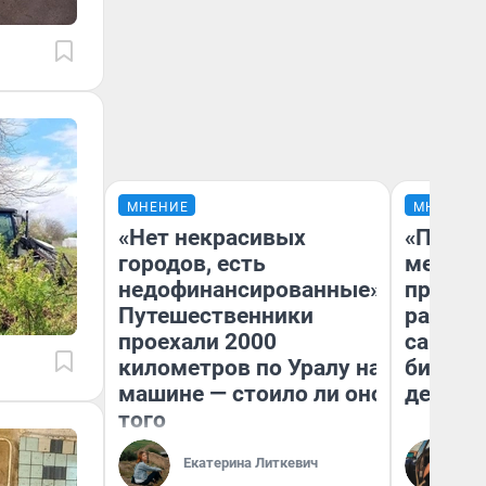
МНЕНИЕ
МНЕНИЕ
«Нет некрасивых
«Покуп
городов, есть
мешке»
недофинансированные».
предпр
Путешественники
рассказ
проехали 2000
самом 
километров по Уралу на
бизнес
машине — стоило ли оно
дешевы
того
На
Екатерина Литкевич
От
де