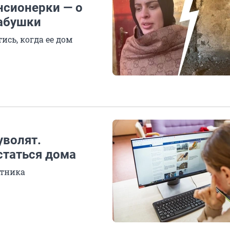
нсионерки — о
бабушки
сь, когда ее дом
уволят.
статься дома
отника