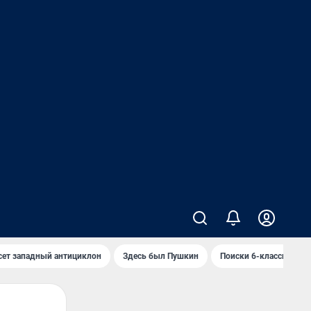
сет западный антициклон
Здесь был Пушкин
Поиски 6-классника 