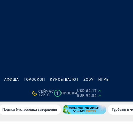
АФИША
ГОРОСКОП
КУРСЫ ВАЛЮТ
ZODY
ИГРЫ
USD 82,17
СЕЙЧАС
1
ПРОБКИ
+22°C
EUR 94,84
Поиски 6-классника завершены
Турбазы в ч