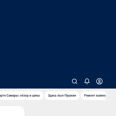
ерте Самары: обзор и цены
Здесь был Пушкин
Ремонт важного мос