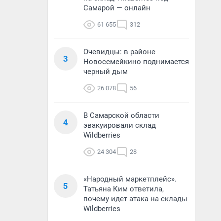
Самарой — онлайн
61 655
312
Очевидцы: в районе
3
Новосемейкино поднимается
черный дым
26 078
56
В Самарской области
4
эвакуировали склад
Wildberries
24 304
28
«Народный маркетплейс».
5
Татьяна Ким ответила,
почему идет атака на склады
Wildberries