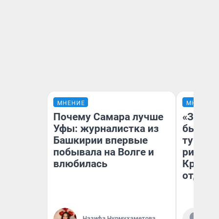
МНЕНИЕ
МНЕНИЕ
Почему Самара лучше
«За не
Уфы: журналистка из
были с
Башкирии впервые
турист
побывала на Волге и
рискну
влюбилась
Крым —
отдыхе
Ал
Назифа Нурмухаметова