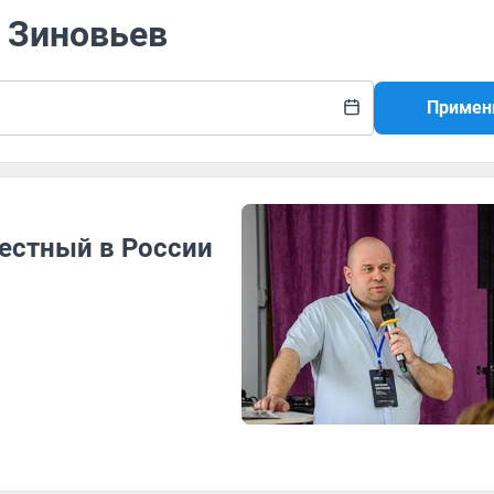
й Зиновьев
Примен
вестный в России