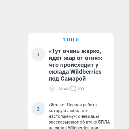
ТОП 5
«Тут очень жарко,
1
идет жар от огня»:
что происходит у
склада Wildberries
под Самарой
122 461
209
«Жалко. Первая работа,
2
которую любил по-
настоящему»: очевидцы
рассказывают об атаке БПЛА
на склад Wildberries под